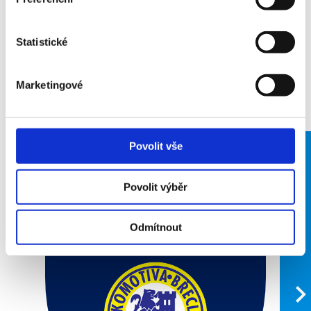
Prozkoumejte sportovní
Statistické
kluby na Břeclavsku
Marketingové
Povolit vše
FOSFA
Povolit výběr
Lokomotiva
Břeclav (atletika)
Odmítnout