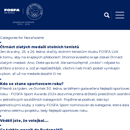
Categories for Nezařazené
Čtrnáct zlatých medailí stolních tenistů
Jen dva dny, 25. a 26. ledna, stačily stolním tenistům klubu FOSFA LVA
k tomu, aby na krajských přeborech Jihomoravského kraje získali čtrnáct
zlatých medailí. Ano, čtete správně. Ale samozřejmě „cinklo“ i nějaké to
stříbro a bronz a, což je nejdůležitější, všichni naši hráči podali vynikající
výkon, ať už na medaile dosáhli či ne.
Kdo se stane sportovcem roku?
Přesně za týden, ve čtvrtek 30. ledna, se během galavečera Nejlepší sportovec
roku - FOSFA Sport Awards 2024 dozvíme jména držitelů prestižních ocenění
v jednotlivých soutěžních kategoriích. Pojďme se podívat, kdo byl
jednotlivými kluby z rodiny FOSFA Sport nominován do kategorie, která dala
jméno celému projektu, tedy Nejlepší sportovec roku.
Věděli jste, že volejbal….
Co takhle vyrazit do Budapešti?