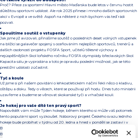
Proč? Přece za sportem! Hlavní město Maďarska bude letos v červnu hostit
důležitou sportovní událost. Ale rok 2025 přinese i mnoho dalších sportovních
akcí v Evropě a ve světě. Aspoň na některé z nich bychom vás teď rádi
pozvali.
Spouštíme soutěž o vstupenky
Jak jsme již avizovali, přinášíme soutěž o posledních deset volných vstupenek
na blížící se galavečer spojený s oceňováním nejlepších sportovců, trenérů a
dalších osobností projektu FOSFA Sport, učitelů tělesné výchovy a
nejúspěšnějších škol loňského ročníku FOSFA olympiády břeclavských škol.
Kapacita sálu je vyprodána a toto je opravdu poslední možnost, jak se této
prestižní události zúčastnit.
Tyč a koule
Už jsme si při našem povídání o lehkoatletickém náčiní řekli něco o kladivu,
oštěpu a disku. Tedy o věcech, které se používají při hodu. Dnes tuto minisérii
uzavřeme a budeme se věnovat skokanské tyči a vrhačské kouli.
Je hokej pro vaše dítě ten pravý sport?
Napovědět vám může Týden hokeje, během kterého si může váš potomek
tento populární sport vyzkoušet. Náborový projekt Českého svazu ledního
hokeje bude probíhat v týdnu od 20. ledna a hned v pondělí se zastaví i v
Břeclavi. Vašim dětem se budou věnovat zkušení trenéři FOSFA HC Lvi
Břeclav mládež.