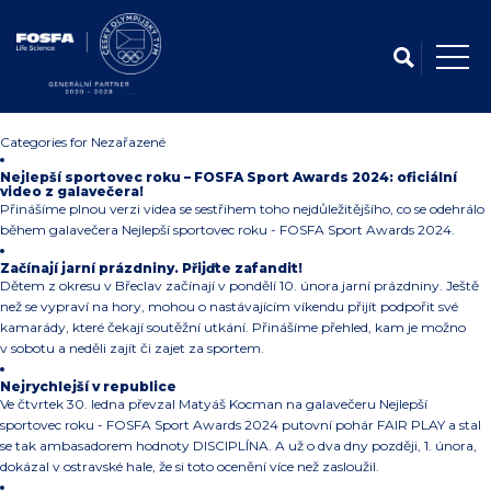
Categories for Nezařazené
Nejlepší sportovec roku – FOSFA Sport Awards 2024: oficiální
video z galavečera!
Přinášíme plnou verzi videa se sestřihem toho nejdůležitějšího, co se odehrálo
během galavečera Nejlepší sportovec roku - FOSFA Sport Awards 2024.
Začínají jarní prázdniny. Přijďte zafandit!
Dětem z okresu v Břeclav začínají v pondělí 10. února jarní prázdniny. Ještě
než se vypraví na hory, mohou o nastávajícím víkendu přijít podpořit své
kamarády, které čekají soutěžní utkání. Přinášíme přehled, kam je možno
v sobotu a neděli zajít či zajet za sportem.
Nejrychlejší v republice
Ve čtvrtek 30. ledna převzal Matyáš Kocman na galavečeru Nejlepší
sportovec roku - FOSFA Sport Awards 2024 putovní pohár FAIR PLAY a stal
se tak ambasadorem hodnoty DISCIPLÍNA. A už o dva dny později, 1. února,
dokázal v ostravské hale, že si toto ocenění více než zasloužil.