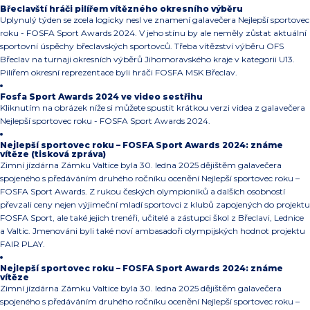
Břeclavští hráči pilířem vítězného okresního výběru
Uplynulý týden se zcela logicky nesl ve znamení galavečera Nejlepší sportovec
roku - FOSFA Sport Awards 2024. V jeho stínu by ale neměly zůstat aktuální
sportovní úspěchy břeclavských sportovců. Třeba vítězství výběru OFS
Břeclav na turnaji okresních výběrů Jihomoravského kraje v kategorii U13.
Pilířem okresní reprezentace byli hráči FOSFA MSK Břeclav.
Fosfa Sport Awards 2024 ve video sestřihu
Kliknutím na obrázek níže si můžete spustit krátkou verzi videa z galavečera
Nejlepší sportovec roku - FOSFA Sport Awards 2024.
Nejlepší sportovec roku – FOSFA Sport Awards 2024: známe
vítěze (tisková zpráva)
Zimní jízdárna Zámku Valtice byla 30. ledna 2025 dějištěm galavečera
spojeného s předáváním druhého ročníku ocenění Nejlepší sportovec roku –
FOSFA Sport Awards. Z rukou českých olympioniků a dalších osobností
převzali ceny nejen výjimeční mladí sportovci z klubů zapojených do projektu
FOSFA Sport, ale také jejich trenéři, učitelé a zástupci škol z Břeclavi, Lednice
a Valtic. Jmenováni byli také noví ambasadoři olympijských hodnot projektu
FAIR PLAY.
Nejlepší sportovec roku – FOSFA Sport Awards 2024: známe
vítěze
Zimní jízdárna Zámku Valtice byla 30. ledna 2025 dějištěm galavečera
spojeného s předáváním druhého ročníku ocenění Nejlepší sportovec roku –