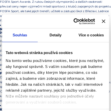
FOSFA Sport Awards. Z rukou českých olympioniků a dalších osobností
převzali ceny nejen výjimeční mladí sportovci z klubů zapojených do projektu
FOSFA Sport, ale také jejich trenéři, učitelé a zástupci škol z Břeclavi, Lednice
a Valtic. Jmenováni byli také noví ambasadoři olympijských hodnot projektu
FAIR PLAY.
Nejlepší sportovec roku – FOSFA Sport Awards 2024: sledovali
jsme online
Souhlas
Detaily
Více o cookies
Nejlepší sportovci a trenéři klubů z projektu FOSFA Sport převzali z rukou
českých olympioniků a dalších osobností ocenění Nejlepší sportovec roku –
FOSFA Sport Awards 2024. Galavečer pořádaný 30. ledna 2025 v Zimní
jízdárně Zámku Valtice byl rovněž příležitostí k vyhlášení nejlepších učitelů
Tato webová stránka používá cookies
tělesné výchovy a spolupracujících škol. Zlatým hřebem se stalo předání cen
FAIR PLAY. Celou akci jsme sledujeme online a níže přinášíme zpravodajský
Na tomto webu používáme cookies, které jsou nezbytné,
přehled dění ve valtické jízdárně.
aby fungoval správně. S vaším souhlasem pak budeme
používat cookies, díky kterým lépe poznáme, co vás
FOSFA Sport má zástupce na Olympiádě dětí a mládeže
Dvanáct sportovních a uměleckých disciplín, přes 1 300 sportovkyň a
zajímá, a budeme vám zobrazovat informace, které
sportovců ze všech 14 krajů. Olympijský dům v hale Polárka a Frýdku-Místku,
hledáte. Jak na našich stránkách, tak v naší internetové
sportoviště v Ostravě, Českém Těšíně, Frýdku-Místku a Bílé. To jsou
reklamě zajištěné partnery, jejichž služby využíváte.
Olympijské hry dětí a mládeže v zimní edici, které letos hostí Moravskoslezský
Níže můžete nastavit souhlasy pro jednotlivé účely
kraj. Svého zástupce má na hrách díky hokejovému klubu FOSFA HC Lvi
Břeclav mládež i projekt FOSFA Sport.
generování a využívání souborů cookies.
Kolik těch medailí vlastně bylo?