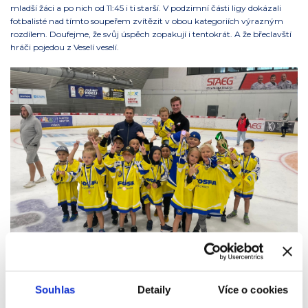
mladší žáci a po nich od 11:45 i ti starší. V podzimní části ligy dokázali
fotbalisté nad tímto soupeřem zvítězit v obou kategoriích výrazným
rozdílem. Doufejme, že svůj úspěch zopakují i tentokrát. A že břeclavští
hráči pojedou z Veselí veselí.
Foto: FOSFA HC Lvi Břeclav mládež
Hokej: (Nejen) Vídeňská
Souhlas
Detaily
Více o cookies