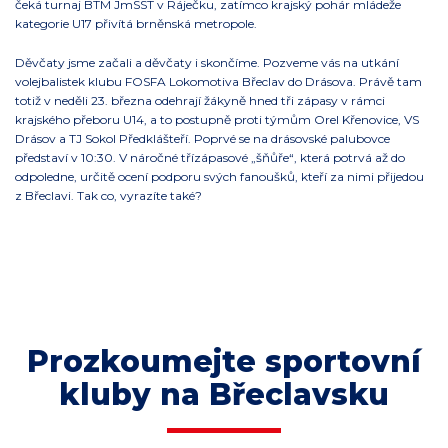
čeká turnaj BTM JmSST v Ráječku, zatímco krajský pohár mládeže
kategorie U17 přivítá brněnská metropole.
Děvčaty jsme začali a děvčaty i skončíme. Pozveme vás na utkání
volejbalistek klubu FOSFA Lokomotiva Břeclav do Drásova. Právě tam
totiž v neděli 23. března odehrají žákyně hned tři zápasy v rámci
krajského přeboru U14, a to postupně proti týmům Orel Křenovice, VS
Drásov a TJ Sokol Předklášteří. Poprvé se na drásovské palubovce
představí v 10:30. V náročné třízápasové „šňůře“, která potrvá až do
odpoledne, určitě ocení podporu svých fanoušků, kteří za nimi přijedou
z Břeclavi. Tak co, vyrazíte také?
Prozkoumejte sportovní
kluby na Břeclavsku