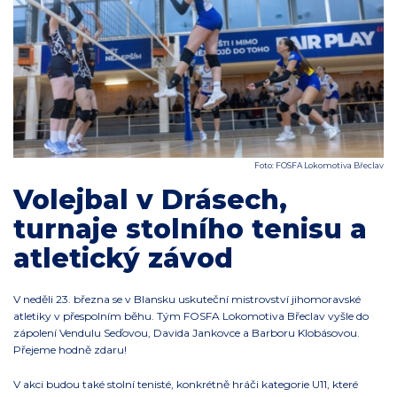
Foto: FOSFA Lokomotiva Břeclav
Volejbal v Drásech,
turnaje stolního tenisu a
atletický závod
V neděli 23. března se v Blansku uskuteční mistrovství jihomoravské
atletiky v přespolním běhu. Tým FOSFA Lokomotiva Břeclav vyšle do
zápolení Vendulu Seďovou, Davida Jankovce a Barboru Klobásovou.
Přejeme hodně zdaru!
V akci budou také stolní tenisté, konkrétně hráči kategorie U11, které