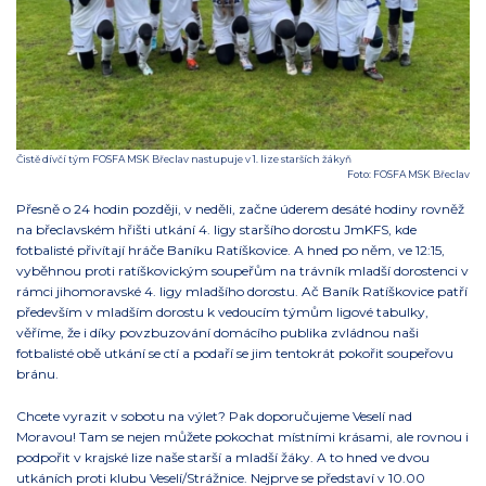
Čistě dívčí tým FOSFA MSK Břeclav nastupuje v 1. lize starších žákyň
Foto: FOSFA MSK Břeclav
Přesně o 24 hodin později, v neděli, začne úderem desáté hodiny rovněž
na břeclavském hřišti utkání 4. ligy staršího dorostu JmKFS, kde
fotbalisté přivítají hráče Baníku Ratíškovice. A hned po něm, ve 12:15,
vyběhnou proti ratíškovickým soupeřům na trávník mladší dorostenci v
rámci jihomoravské 4. ligy mladšího dorostu. Ač Baník Ratíškovice patří
především v mladším dorostu k vedoucím týmům ligové tabulky,
věříme, že i díky povzbuzování domácího publika zvládnou naši
fotbalisté obě utkání se ctí a podaří se jim tentokrát pokořit soupeřovu
bránu.
Chcete vyrazit v sobotu na výlet? Pak doporučujeme Veselí nad
Moravou! Tam se nejen můžete pokochat místními krásami, ale rovnou i
podpořit v krajské lize naše starší a mladší žáky. A to hned ve dvou
utkáních proti klubu Veselí/Strážnice. Nejprve se představí v 10.00