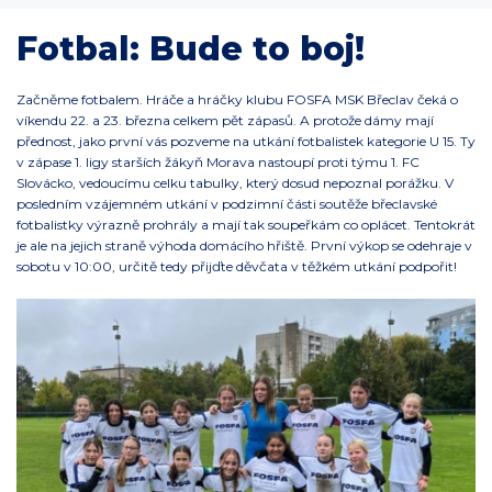
Fotbal: Bude to boj!
Začněme fotbalem. Hráče a hráčky klubu FOSFA MSK Břeclav čeká o
víkendu 22. a 23. března celkem pět zápasů. A protože dámy mají
přednost, jako první vás pozveme na utkání fotbalistek kategorie U 15. Ty
v zápase 1. ligy starších žákyň Morava nastoupí proti týmu 1. FC
Slovácko, vedoucímu celku tabulky, který dosud nepoznal porážku. V
posledním vzájemném utkání v podzimní části soutěže břeclavské
fotbalistky výrazně prohrály a mají tak soupeřkám co oplácet. Tentokrát
je ale na jejich straně výhoda domácího hřiště. První výkop se odehraje v
sobotu v 10:00, určitě tedy přijďte děvčata v těžkém utkání podpořit!