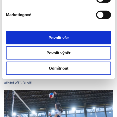
Chtěli byste na hokej spíš v neděli? Pak vás zveme na čtyři utkání
soutěže 4. tříd do Boskovic (od 10:30), do Zastávky u Brna (rovněž od
Marketingové
10:30) a do Kuřimi, kde budou zápasy rovnou dva (oba v 11.45). Ano,
opravdu se konají všechna čtyři utkání v jednom dopoledni. Mladých
hráčů má totiž klub FOSFA HC Lvi Břeclav – mládež tolik, že může
postavit v jedné kategorii i čtyři týmy. Zájem o hokej je prostě v Břeclavi
velký.
Povolit vše
V dalších věkových kategoriích nastoupí v neděli ještě mladší žáci v lize
„B“ opět v Blansku od 10:10. Další utkání se už odehrají na břeclavském
Povolit výběr
ledě, a to zápas ligy mladších žáků „A“ proti týmu HC Zubr Přerov od
9:50 a po poledni, přesně ve 12:30, vyjedou na domácí hřiště naši junioři,
kteří se střetnou se soupeři z SK Prostějov.
Odmítnout
Tak co říkáte, není toho hokeje málo, že? Určitě si vyberete, na které
utkání přijít fandit!