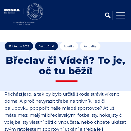
21. března 2025
Jakub Jukl
Atletika
Aktuality
Břeclav či Vídeň? To je,
oč tu běží!
Přichází jaro, a tak by bylo určitě škoda strávit víkend
doma. A proč nevyrazit třeba na trávník, led či
palubovku podpořit naše mladé sportovce? Ať už
máte mezi malými břeclavskými fotbalisty, hokejisty či
volejbalisty vlastní děti či vnoučata, nebo chcete ukázat
svým ratolestem sportovní utkání a třeba je i