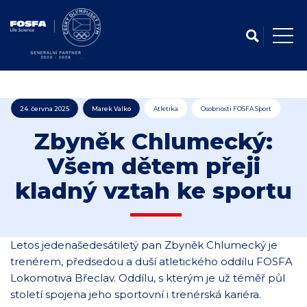
24. června 2025
Marek Valko
Atletika
Osobnosti FOSFA Sport
Zbyněk Chlumecký:
Všem dětem přeji
kladný vztah ke sportu
Letos jedenašedesátiletý pan Zbyněk Chlumecký je
trenérem, předsedou a duší atletického oddílu FOSFA
Lokomotiva Břeclav. Oddílu, s kterým je už téměř půl
století spojena jeho sportovní i trenérská kariéra.