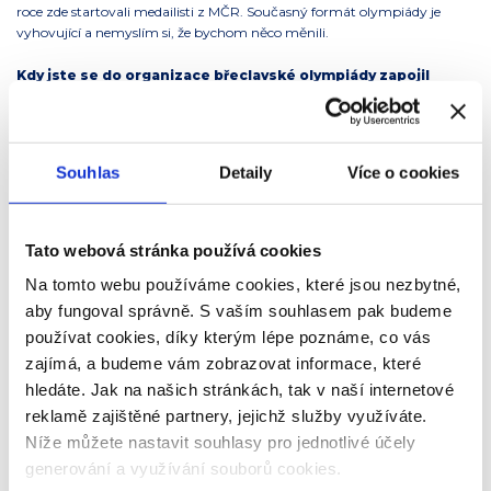
roce zde startovali medailisti z MČR. Současný formát olympiády je
vyhovující a nemyslím si, že bychom něco měnili.
Kdy jste se do organizace břeclavské olympiády zapojil
poprvé? Vzpomenete si na detaily?
Olympiáda břeclavských škol začínala v roce 1966, kdy ji zakládali pan
Klim s panem Loučkou. Soutěžilo se v atletice a kopané a skončila v roce
Souhlas
Detaily
Více o cookies
1980. V roce 1991 jsme společně s kolegy z atletického oddílu obnovili
Olympiádu břeclavských škol v atletice. V této podobě se soutěžilo až do
roku 2022. V roce 2023 se stala atletika součástí projektu FOSFA Sport a
vznikl nápad uspořádat olympiádu ve sportech organizovaných pod
Tato webová stránka používá cookies
FOSFOU. První ročník to bylo 5 sportů – atletika, volejbal, fotbal, stolní
Na tomto webu používáme cookies, které jsou nezbytné,
tenis a hokej (hraje se florbal), při druhém ročníku se už připojilo i judo.
aby fungoval správně. S vaším souhlasem pak budeme
Letošní ročník překonal účastnický rekord. Co pro vás tento
používat cookies, díky kterým lépe poznáme, co vás
údaj znamená?
zajímá, a budeme vám zobrazovat informace, které
hledáte. Jak na našich stránkách, tak v naší internetové
Jsem rád, že se počty průběžně zvyšují a že to není tak, jak se pořád
mluví, že děti už nemají vztah ke sportu. Ale myslím si, že už se počty
reklamě zajištěné partnery, jejichž služby využíváte.
zvyšovat nebudou, protože jsme organizátorsky a časově omezeni.
Níže můžete nastavit souhlasy pro jednotlivé účely
generování a využívání souborů cookies.
Umíte si představit, že by se v budoucnu toto prestižní