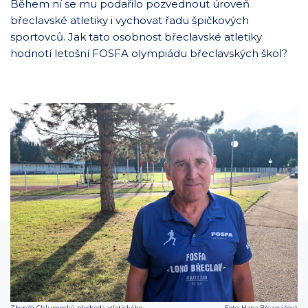
Během ní se mu podařilo pozvednout úroveň
břeclavské atletiky i vychovat řadu špičkových
sportovců. Jak tato osobnost břeclavské atletiky
hodnotí letošní FOSFA olympiádu břeclavských škol?
Zbyněk Chlumecký, předseda atletického
Foto: Hana Březovičová