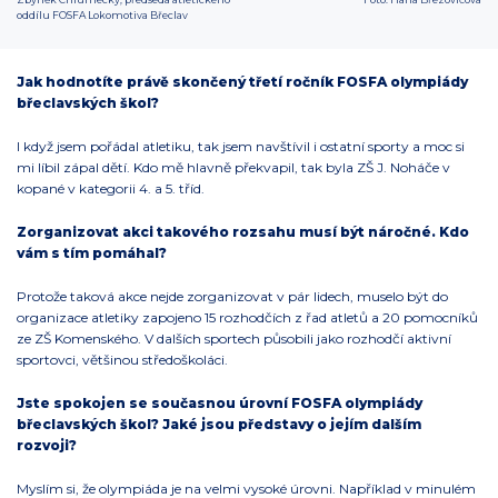
oddílu FOSFA Lokomotiva Břeclav
Jak hodnotíte právě skončený třetí ročník FOSFA olympiády
břeclavských škol?
I když jsem pořádal atletiku, tak jsem navštívil i ostatní sporty a moc si
mi líbil zápal dětí. Kdo mě hlavně překvapil, tak byla ZŠ J. Noháče v
kopané v kategorii 4. a 5. tříd.
Zorganizovat akci takového rozsahu musí být náročné. Kdo
vám s tím pomáhal?
Protože taková akce nejde zorganizovat v pár lidech, muselo být do
organizace atletiky zapojeno 15 rozhodčích z řad atletů a 20 pomocníků
ze ZŠ Komenského. V dalších sportech působili jako rozhodčí aktivní
sportovci, většinou středoškoláci.
Jste spokojen se současnou úrovní FOSFA olympiády
břeclavských škol? Jaké jsou představy o jejím dalším
rozvoji?
Myslím si, že olympiáda je na velmi vysoké úrovni. Například v minulém