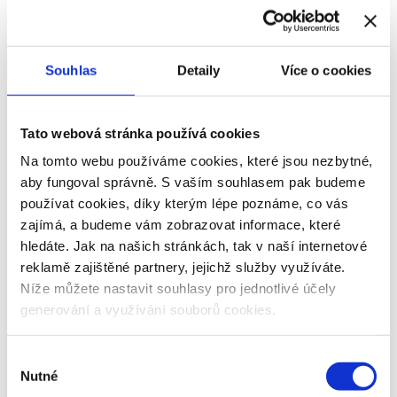
Antonínova cesta z FOSFA Lokomotivy Břeclav do reprezentačního
výběru je důkazem, že poctivá práce, vytrvalost a týmová spolupráce
mohou vést až mezi nejlepší mladé volejbalisty Evropy. Právě na těchto
hodnotách stojí také filozofie projektu FOSFA Sport, který pomáhá
mladým sportovcům růst nejen po výkonnostní, ale i lidské stránce.
Souhlas
Detaily
Více o cookies
Tato webová stránka používá cookies
Na tomto webu používáme cookies, které jsou nezbytné,
aby fungoval správně. S vaším souhlasem pak budeme
používat cookies, díky kterým lépe poznáme, co vás
zajímá, a budeme vám zobrazovat informace, které
hledáte. Jak na našich stránkách, tak v naší internetové
reklamě zajištěné partnery, jejichž služby využíváte.
Níže můžete nastavit souhlasy pro jednotlivé účely
generování a využívání souborů cookies.
Výběr
Nutné
souhlasu