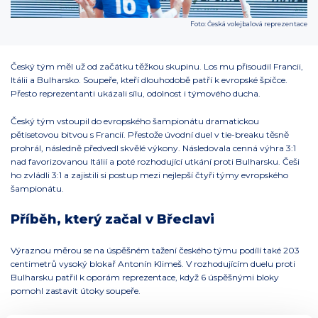
Foto: Česká volejbalová reprezentace
Český tým měl už od začátku těžkou skupinu. Los mu přisoudil Francii,
Itálii a Bulharsko. Soupeře, kteří dlouhodobě patří k evropské špičce.
Přesto reprezentanti ukázali sílu, odolnost i týmového ducha.
Český tým vstoupil do evropského šampionátu dramatickou
pětisetovou bitvou s Francií. Přestože úvodní duel v tie-breaku těsně
prohrál, následně předvedl skvělé výkony. Následovala cenná výhra 3:1
nad favorizovanou Itálií a poté rozhodující utkání proti Bulharsku. Češi
ho zvládli 3:1 a zajistili si postup mezi nejlepší čtyři týmy evropského
šampionátu.
Příběh, který začal v Břeclavi
Výraznou měrou se na úspěšném tažení českého týmu podílí také 203
centimetrů vysoký blokař Antonín Klimeš. V rozhodujícím duelu proti
Bulharsku patřil k oporám reprezentace, když 6 úspěšnými bloky
pomohl zastavit útoky soupeře.