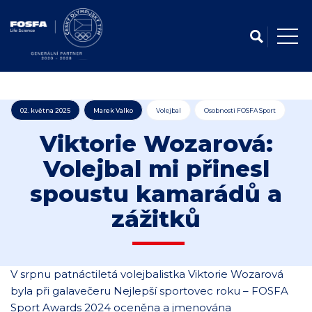
02. května 2025
Marek Valko
Volejbal
Osobnosti FOSFA Sport
Viktorie Wozarová:
Volejbal mi přinesl
spoustu kamarádů a
zážitků
V srpnu patnáctiletá volejbalistka Viktorie Wozarová
byla při galavečeru Nejlepší sportovec roku – FOSFA
Sport Awards 2024 oceněna a jmenována