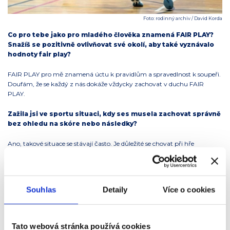
Foto: rodinný archiv / David Korda
Co pro tebe jako pro mladého člověka znamená FAIR PLAY?
Snažíš se pozitivně ovlivňovat své okolí, aby také vyznávalo
hodnoty fair play?
FAIR PLAY pro mě znamená úctu k pravidlům a spravedlnost k soupeři.
Doufám, že se každý z nás dokáže vždycky zachovat v duchu FAIR
PLAY.
Zažila jsi ve sportu situaci, kdy ses musela zachovat správně
bez ohledu na skóre nebo následky?
Ano, takové situace se stávají často. Je důležité se chovat při hře
spravedlivě.
Jako ambasadorka přátelství musíš mít spoustu kamarádek
a kamarádů. Dokázala bys spočítat, kolik jich je celkem?
Souhlas
Detaily
Více o cookies
To určitě ne. Přestože mám jen pár těch nejbližších přátel, vycházím
dobře s většinou lidí kolem sebe a toho si velmi vážím.
Tato webová stránka používá cookies