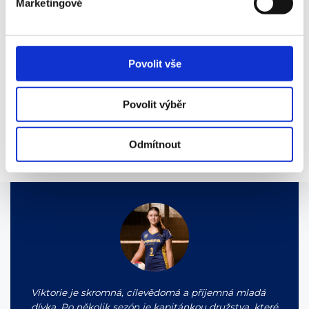
Marketingové
Jak bojuješ s případnou nechutí do tréninků či zápasů? Máš
nějaký osvědčený recept?
Vždycky si vzpomenu, že tam na mě čekají lidé, kteří mě povzbudí a
Povolit vše
případně mi zlepší náladu.
Co bys vzkázala svým vrstevníkům, uvažujícím o volejbalu?
Povolit výběr
Rozhodně bych všem řekla, ať do toho jdou a zkusí to. Mně kromě
zkušeností přinesl volejbal spoustu kamarádů a zážitků, na které ráda
Odmítnout
vzpomínám.
Viktorie je skromná, cílevědomá a příjemná mladá
dívka. Po několik sezón je kapitánkou družstva, které