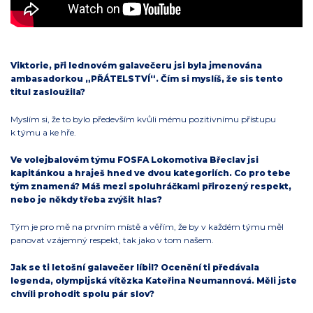
Viktorie, při lednovém galavečeru jsi byla jmenována
ambasadorkou „PŘÁTELSTVÍ“. Čím si myslíš, že sis tento
titul zasloužila?
Myslím si, že to bylo především kvůli mému pozitivnímu přístupu
k týmu a ke hře.
Ve volejbalovém týmu FOSFA Lokomotiva Břeclav jsi
kapitánkou a hraješ hned ve dvou kategoriích. Co pro tebe
tým znamená? Máš mezi spoluhráčkami přirozený respekt,
nebo je někdy třeba zvýšit hlas?
Tým je pro mě na prvním místě a věřím, že by v každém týmu měl
panovat vzájemný respekt, tak jako v tom našem.
Jak se ti letošní galavečer líbil? Ocenění ti předávala
legenda, olympijská vítězka Kateřina Neumannová. Měli jste
chvíli prohodit spolu pár slov?