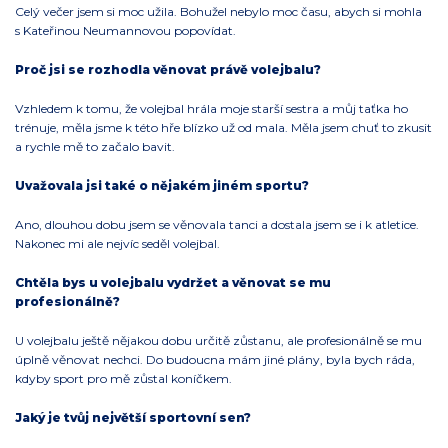
Celý večer jsem si moc užila. Bohužel nebylo moc času, abych si mohla
s Kateřinou Neumannovou popovídat.
Proč jsi se rozhodla věnovat právě volejbalu?
Vzhledem k tomu, že volejbal hrála moje starší sestra a můj taťka ho
trénuje, měla jsme k této hře blízko už od mala. Měla jsem chuť to zkusit
a rychle mě to začalo bavit.
Uvažovala jsi také o nějakém jiném sportu?
Ano, dlouhou dobu jsem se věnovala tanci a dostala jsem se i k atletice.
Nakonec mi ale nejvíc seděl volejbal.
Chtěla bys u volejbalu vydržet a věnovat se mu
profesionálně?
U volejbalu ještě nějakou dobu určitě zůstanu, ale profesionálně se mu
úplně věnovat nechci. Do budoucna mám jiné plány, byla bych ráda,
kdyby sport pro mě zůstal koníčkem.
Jaký je tvůj největší sportovní sen?