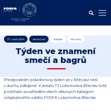
27. srpna 2024
Jakub Jukl
Volejbal
Aktuality
Týden ve znamení
smečí a bagrů
Předposlední prázdninový týden se v Břeclavi nesl
v duchu odbíjené. V areálu TJ Lokomotiva Břeclav totiž
probíhalo soustředění všech věkových kategorií
volejbalového oddílu FOSFA Lokomotiva Břeclav.