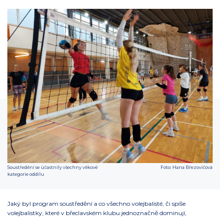
Soustředění se účastnily všechny věkové
Foto: Hana Březovičová
kategorie oddílu
Jaký byl program soustředění a co všechno volejbalisté, či spíše
volejbalistky, které v břeclavském klubu jednoznačně dominují,