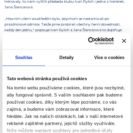
trénovaly, to nám vylíčili předseda klubu Ivan Rylich i jedna z trenérek,
Jana Šlancarová.
„Hlavním cílem soustředění bylo, abychom se nastartovali po
prázdninové odmlce. Takže jsme probírali všechny herní dovednosti,
každý den jednu,“ popisuje Ivan Rylich a Jana Šlancarová to doplňuje:
„Je to tak. V pondělí jsme začali hraním prsty, úterý patřilo bagru, ve
středu jsme si procvičili smeč, ve čtvrtek přišla řada na bloky. A v pátek
jsme to všechno spojili dohromady a trénovali najednou.“
Souhlas
Detaily
Více o cookies
Soustředění se účastnila děvčata všech věkových kategorií, od mladších
žákyň přes starší, kadetky a juniorky až po ženy.
„Chlapců je v klubu výrazně méně, takže ti se účastnili jen v kategorii
Tato webová stránka používá cookies
juniorů,“ vysvětluje Jana Šlancarová. „U děvčat rovnou během
soustředění sestavujeme týmy pro nadcházející soutěže. Letos budeme
Na tomto webu používáme cookies, které jsou nezbytné,
mít dokonce o jeden tým víc než loni,“ pochvaluje si trenérka. Popsala
aby fungoval správně. S vaším souhlasem pak budeme
nám také, jak takový běžný den na soustředění vypadá: „Dopoledne
používat cookies, díky kterým lépe poznáme, co vás
máme atletickou přípravu, kterou vedou trenéři – atleti. Po obědě
zajímá, a budeme vám zobrazovat informace, které
zkoušíme herní techniky a potom je ještě teoretická část, kdy hráčům a
hráčkám vysvětlujeme třeba různé typy bloků, smečí či rozestavění.“
hledáte. Jak na našich stránkách, tak v naší internetové
reklamě zajištěné partnery, jejichž služby využíváte.
Trochu jinak ovšem vypadá trénink pro nejstarší kategorii, pro ženy. „Ty
Níže můžete nastavit souhlasy pro jednotlivé účely
mají kvůli mimosportovnímu vytížení trénink každý den jen od 18:00 do