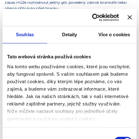
zápas může rozhodnout jediný gól, povedený zákrok brankáře nebo
přesná přihrávka před branku.
Vedle sportovního výkonu ale zůstává důležitá i atmosféra. Florbal
přirozeně prověřuje RESPEKT k soupeři, ÚCTU k rozhodčím,
DISCIPLÍNU při střídání i schopnost přijmout výsledek férově. Právě v
Souhlas
Detaily
Více o cookies
takových chvílích se ukazuje, že FAIR PLAY není jen heslo olympiády, ale
pravidlo, které má ve hře skutečný význam.
Dnešní den tak bude nejen o výsledcích, ale také o PŘÁTELSTVÍ mezi
Tato webová stránka používá cookies
spolužáky a VÝJIMEČNOSTI každého momentu, kdy se tým semkne a
Na tomto webu používáme cookies, které jsou nezbytné,
hraje jeden za druhého. FOSFA Olympiáda tím znovu připomíná, že
aby fungoval správně. S vaším souhlasem pak budeme
školní sport má největší sílu tehdy, když spojuje výkon, radost ze hry a
férový přístup.
používat cookies, díky kterým lépe poznáme, co vás
zajímá, a budeme vám zobrazovat informace, které
Další den, další emoce
hledáte. Jak na našich stránkách, tak v naší internetové
reklamě zajištěné partnery, jejichž služby využíváte.
Po úterním slunci a středečním dešti přichází třetí den s klidnějším
Níže můžete nastavit souhlasy pro jednotlivé účely
počasím, ale o to dynamičtějším programem uvnitř haly. FOSFA
generování a využívání souborů cookies.
Olympiáda břeclavských škol tak vstupuje do další části. Tentokrát
nebude rozhodovat délka skoku ani čas v cíli, ale týmová souhra,
rychlost, nasazení a FAIR PLAY.
Výběr