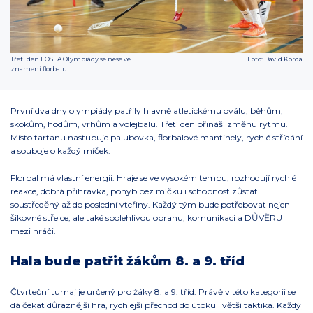
Třetí den FOSFA Olympiády se nese ve
Foto: David Korda
znamení florbalu
První dva dny olympiády patřily hlavně atletickému oválu, běhům,
skokům, hodům, vrhům a volejbalu. Třetí den přináší změnu rytmu.
Místo tartanu nastupuje palubovka, florbalové mantinely, rychlé střídání
a souboje o každý míček.
Florbal má vlastní energii. Hraje se ve vysokém tempu, rozhodují rychlé
reakce, dobrá přihrávka, pohyb bez míčku i schopnost zůstat
soustředěný až do poslední vteřiny. Každý tým bude potřebovat nejen
šikovné střelce, ale také spolehlivou obranu, komunikaci a DŮVĚRU
mezi hráči.
Hala bude patřit žákům 8. a 9. tříd
Čtvrteční turnaj je určený pro žáky 8. a 9. tříd. Právě v této kategorii se
dá čekat důraznější hra, rychlejší přechod do útoku i větší taktika. Každý