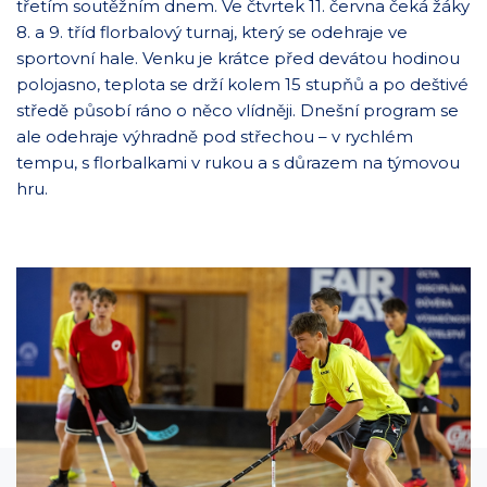
třetím soutěžním dnem. Ve čtvrtek 11. června čeká žáky
8. a 9. tříd florbalový turnaj, který se odehraje ve
sportovní hale. Venku je krátce před devátou hodinou
polojasno, teplota se drží kolem 15 stupňů a po deštivé
středě působí ráno o něco vlídněji. Dnešní program se
ale odehraje výhradně pod střechou – v rychlém
tempu, s florbalkami v rukou a s důrazem na týmovou
hru.