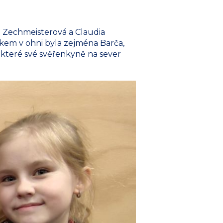
a Zechmeisterová a Claudia
zkem v ohni byla zejména Barča,
, které své svěřenkyně na sever