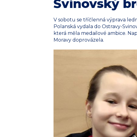
Svinovský b
V sobotu se tříčlenná výprava le
Polanská vydala do Ostravy-Svinov
která měla medailové ambice. Napl
Moravy doprovázela.