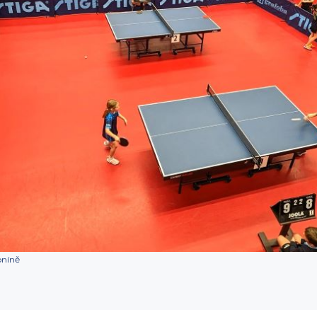
oníně