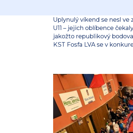
Uplynulý víkend se nesl ve 
U11 – jejich oblíbence čeka
jakožto republikový bodovac
KST Fosfa LVA se v konkuren