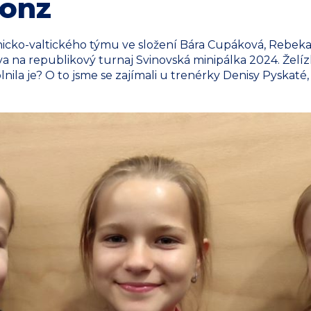
ronz
dnicko-valtického týmu ve složení Bára Cupáková, Rebek
a na republikový turnaj Svinovská minipálka 2024. Želí
nila je? O to jsme se zajímali u trenérky Denisy Pyskaté