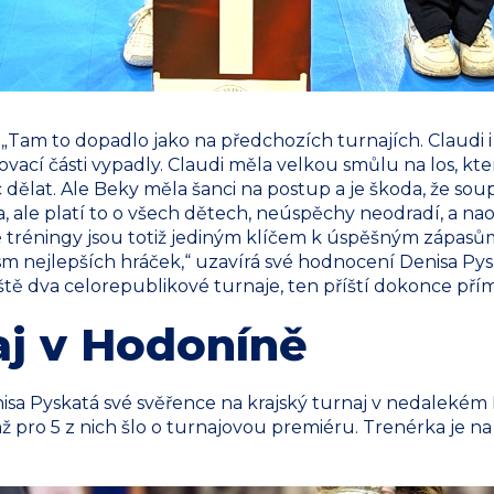
? „Tam to dopadlo jako na předchozích turnajích. Claudi 
ací části vypadly. Claudi měla velkou smůlu na los, který
 dělat. Ale Beky měla šanci na postup a je škoda, že soup
, ale platí to o všech dětech, neúspěchy neodradí, a nao
vé tréningy jsou totiž jediným klíčem k úspěšným zápasů
m nejlepších hráček,“ uzavírá své hodnocení Denisa Pyska
eště dva celorepublikové turnaje, ten příští dokonce pří
aj v Hodoníně
a Pyskatá své svěřence na krajský turnaj v nedalekém
mž pro 5 z nich šlo o turnajovou premiéru. Trenérka je na