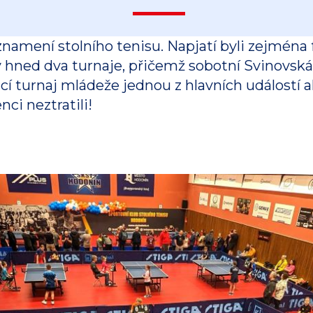
znamení stolního tenisu. Napjatí byli zejména
ly hned dva turnaje, přičemž sobotní Svinovsk
í turnaj mládeže jednou z hlavních událostí a
ci neztratili!