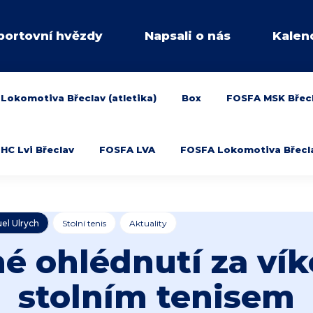
portovní hvězdy
Napsali o nás
Kalen
Lokomotiva Břeclav (atletika)
Box
FOSFA MSK Břec
HC Lvi Břeclav
FOSFA LVA
FOSFA Lokomotiva Břeclav
uel Ulrych
Stolní tenis
Aktuality
é ohlédnutí za v
stolním tenisem