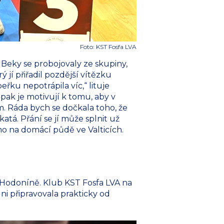
Foto: KST Fosfa LVA
i Beky se probojovaly ze skupiny,
 jí přiřadil pozdější vítězku
eřku nepotrápila víc,“ lituje
pak je motivují k tomu, aby v
m. Ráda bych se dočkala toho, že
tá. Přání se jí může splnit už
mo na domácí půdě ve Valticích.
 Hodoníně. Klub KST Fosfa LVA na
 ni připravovala prakticky od