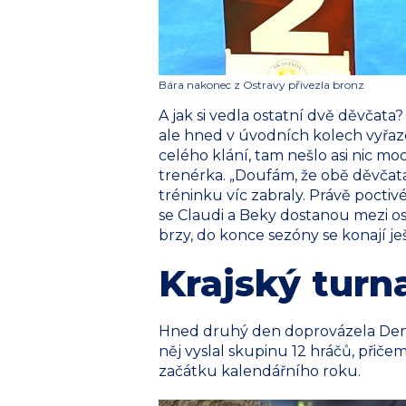
Bára nakonec z Ostravy přivezla bronz
A jak si vedla ostatní dvě děvčata
ale hned v úvodních kolech vyřazov
celého klání, tam nešlo asi nic moc
trenérka. „Doufám, že obě děvčata
tréninku víc zabraly. Právě pocti
se Claudi a Beky dostanou mezi os
brzy, do konce sezóny se konají j
Krajský turn
Hned druhý den doprovázela Denis
něj vyslal skupinu 12 hráčů, přiče
začátku kalendářního roku.