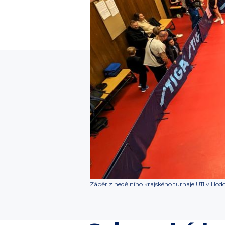
Záběr z nedělního krajského turnaje U11 v Hod