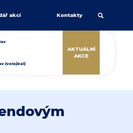
dář akcí
Kontakty
lav
AKTUÁLNÍ
AKCE
 (volejbal)
íkendovým