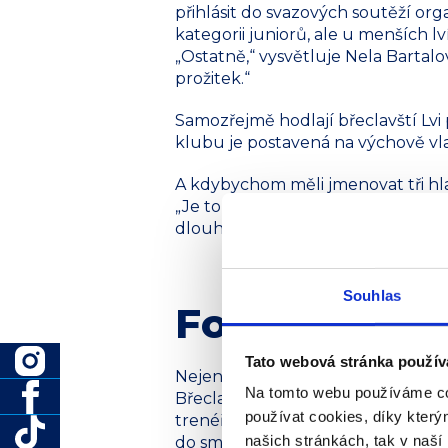
přihlásit do svazových soutěží or
kategorii juniorů, ale u menších lv
„Ostatně,“ vysvětluje Nela Bartal
prožitek.“
Samozřejmě hodlají břeclavští Lvi
klubu je postavená na výchově vla
A kdybychom měli jmenovat tři hl
„Je to jednak udržet náš dorost ve v
dlouhodobější cíl, postoupit během 
Souhlas
Fotbal
Tato webová stránka použív
Nejen lední hokej zažívá velký bo
Na tomto webu používáme co
Břeclav. „Pro začínající sezonu jsme
používat cookies, díky kter
trenéři a asistenti,“ líčí Alexand
našich stránkách, tak v naší 
do smíšených soutěží v kategorii U