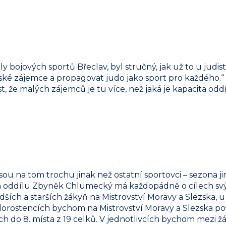
y bojových sportů Břeclav, byl stručný, jak už to u judis
tské zájemce a propagovat judo jako sport pro každého.“ 
t, že malých zájemců je tu více, než jaká je kapacita odd
sou na tom trochu jinak než ostatní sportovci – sezona ji
da oddílu Zbyněk Chlumecký má každopádně o cílech svý
ších a starších žákyň na Mistrovství Moravy a Slezska, 
 dorostencích bychom na Mistrovství Moravy a Slezska po
ch do 8. místa z 19 celků. V jednotlivcích bychom mezi ž