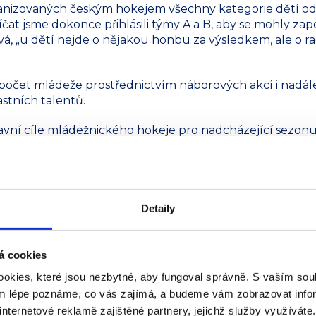
ganizovaných českým hokejem všechny kategorie dětí od p
íčat jsme dokonce přihlásili týmy A a B, aby se mohly zap
ová, „u dětí nejde o nějakou honbu za výsledkem, ale o r
 počet mládeže prostřednictvím náborových akcí i nadál
stních talentů.
avní cíle mládežnického hokeje pro nadcházející sezon
elmi kvalitní první lize, dále postoupit s ‚deváťáky‘ do ext
tří let s naší juniorkou do extraligy juniorů.“
Detaily
á cookies
om, co se týče nových členů. Totéž se týká i mladých fo
okies, které jsou nezbytné, aby fungoval správně. S vaším s
 rozšířili svoji základnu o další dva týmy, U15-B a příprav
ým lépe poznáme, co vás zajímá, a budeme vám zobrazovat infor
r Hrabal, předseda klubu. „Podařilo se nám také zkompletov
internetové reklamě zajištěné partnery, jejichž služby využíváte
-13.“