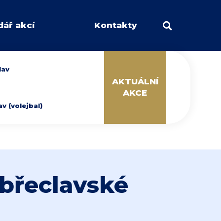
dář akcí
Kontakty
lav
AKTUÁLNÍ
AKCE
 (volejbal)
í břeclavské