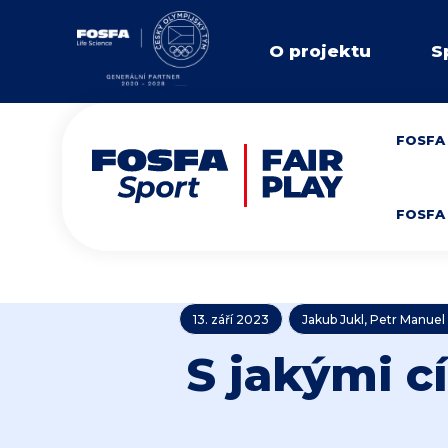
O projektu
S
FOSFA 
FOSFA 
13. září 2023
Jakub Jukl, Petr Manuel
S jakými cí