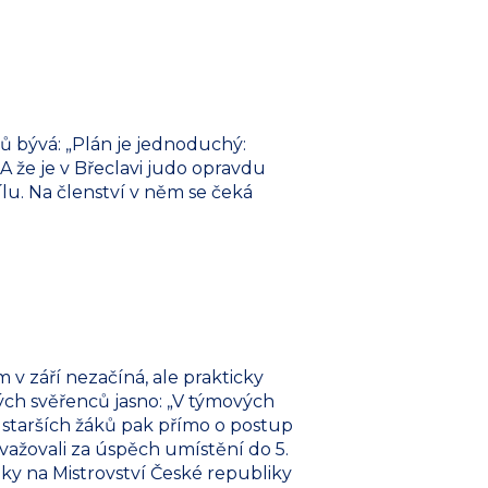
tů bývá: „Plán je jednoduchý:
A že je v Břeclavi judo opravdu
ílu. Na členství v něm se čeká
m v září nezačíná, ale prakticky
ch svěřenců jasno: „V týmových
u starších žáků pak přímo o postup
važovali za úspěch umístění do 5.
áky na Mistrovství České republiky