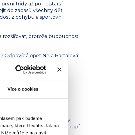
rvní třídy až po nejstarší
ojit do zápasů všechny děti.“
adost z pohybu a sportovní
e rozšiřovat, protože budoucnost
u? Odpovídá opět Nela Bartalová:
raligy 9. tříd a, což je
Více o cookies
tbalistů v klubu FOSFA MSK
ouhlasem pak budeme
ku U11-B, zároveň přibyli i noví
mace, které hledáte. Jak na
at dívčí tým, který letos nastoupí
. Níže můžete nastavit