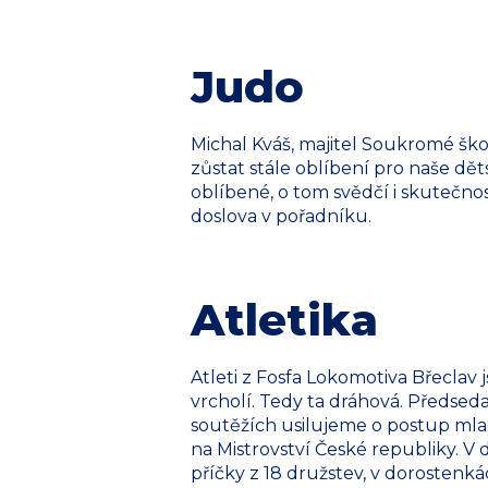
Judo
Michal Kváš, majitel Soukromé škol
zůstat stále oblíbení pro naše dě
oblíbené, o tom svědčí i skutečnos
doslova v pořadníku.
Atletika
Atleti z Fosfa Lokomotiva Břeclav j
vrcholí. Tedy ta dráhová. Předse
soutěžích usilujeme o postup mlad
na Mistrovství České republiky. V
příčky z 18 družstev, v dorostenká