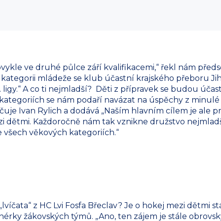
bvykle ve druhé půlce září kvalifikacemi,“ řekl nám před
V kategorii mládeže se klub účastní krajského přeboru 
. ligy.“ A co ti nejmladší? Děti z přípravek se budou úča
h kategoriích se nám podaří navázat na úspěchy z minulé
čuje Ivan Rylich a dodává „Naším hlavním cílem je ale pr
 dětmi. Každoročně nám tak vznikne družstvo nejmladší 
 všech věkových kategoriích.“
„lvíčata“ z HC Lvi Fosfa Břeclav? Je o hokej mezi dětmi st
enérky žákovských týmů. „Ano, ten zájem je stále obrovsk