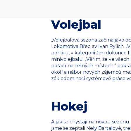
Volejbal
„Volejbalová sezona začíná jako o
Lokomotiva Břeclav Ivan Rylich. „
poháru, v kategorii žen dokonce II
minivolejbalu. „Věřím, že ve všec
pořadí na čelných místech,“ pokra
okolí a nábor nových zájemců mezi
základem naší systémové práce ve
Hokej
A jak se chystají na novou sezonu 
jsme se zeptali Nely Bartalové, tr