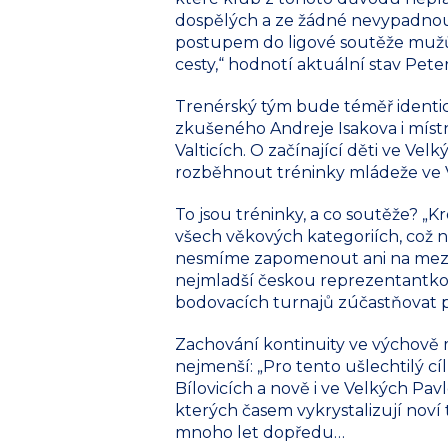
dospělých a ze žádné nevypadnout
postupem do ligové soutěže mužů i
cesty,“ hodnotí aktuální stav Pete
Trenérský tým bude téměř identick
zkušeného Andreje Isakova i místn
Valticích. O začínající děti ve Ve
rozběhnout tréninky mládeže ve V
To jsou tréninky, a co soutěže? „K
všech věkových kategoriích, což n
nesmíme zapomenout ani na mezin
nejmladší českou reprezentantkou
bodovacích turnajů zúčastňovat př
Zachování kontinuity ve výchově ml
nejmenší: „Pro tento ušlechtilý c
Bílovicích a nově i ve Velkých Pav
kterých časem vykrystalizují noví 
mnoho let dopředu…