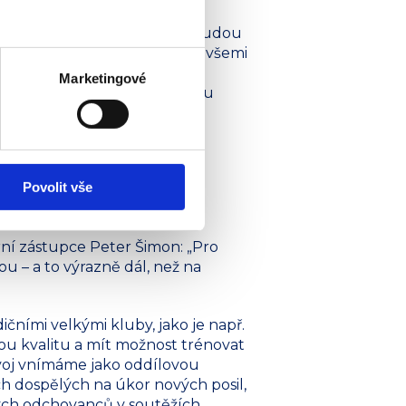
ích, takže dorostenci nadále budou
jmě snažit v letošní sezoně se všemi
 které se budou konat jak na
Marketingové
ak zahrát zájemci, které nejsou
Povolit vše
rní zástupce Peter Šimon: „Pro
 – a to výrazně dál, než na
ičními velkými kluby, jako je např.
u kvalitu a mít možnost trénovat
ozvoj vnímáme jako oddílovou
ch dospělých na úkor nových posil,
dých odchovanců v soutěžích