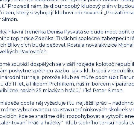
.“ Prozradil nám, že dlouhodobý klubový plán v budou
 žen, který si vybojují kluboví odchovanci. „Prozatím se
r Šimon.
ý, hlavní trenérka Denisa Pyskatá se bude moct opřít o
ího top hráče Zdeňka. Ti všichni společně zabezpečí tré
lkých Bílovicích bude pečovat Rosťa a nová akvizice Micha
elkých Pavlovicích.
romě soutěží dospělých se v září rozjede kolotoč republ
ám poskytne zpětnou vazbu, jak si klub stojí v republiko
árodní turnaje, protože klub se může pochlubit Baru
 do 11 let, a Filipem Prchlíkem, naším borcem v parare
ibližně našich 25 mladých hráčů,“ říká Peter Šimon.
ádeže podle něj vyžaduje i tu nejtěžší práci – nadchnout
íl máme vybudovanou soustavu tréninkových školiček v Le
lovicích, kde se snažíme děti rozpohybovat a vytvořit en
talentovaní hráči a hráčky.“ Klub stolního tenisu Fosfa L