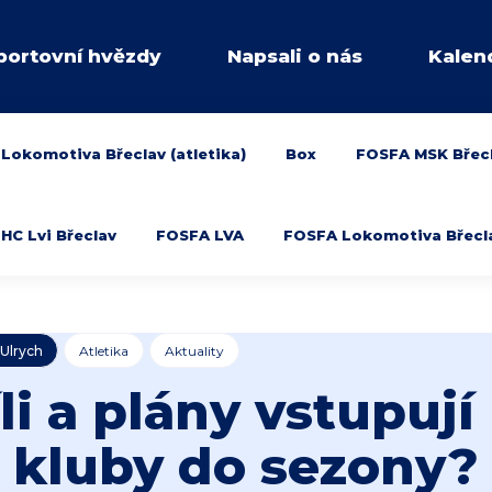
portovní hvězdy
Napsali o nás
Kalen
Lokomotiva Břeclav (atletika)
Box
FOSFA MSK Břec
HC Lvi Břeclav
FOSFA LVA
FOSFA Lokomotiva Břeclav
 Ulrych
Atletika
Aktuality
li a plány vstupuj
kluby do sezony?