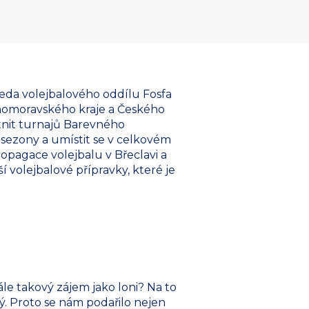
seda volejbalového oddílu Fosfa
Jihomoravského kraje a Českého
stnit turnajů Barevného
 sezony a umístit se v celkovém
opagace volejbalu v Břeclavi a
volejbalové přípravky, které je
ále takový zájem jako loni? Na to
ý. Proto se nám podařilo nejen