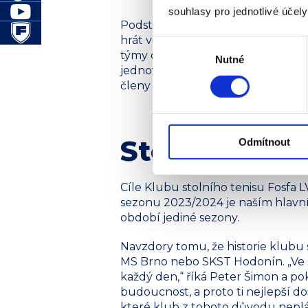
souhlasy pro jednotlivé účel
Podstatné podle Alexandra Hrabala
hrát ve 3. lize, A-tým v divizi a ž
Výběr
týmy o postup do vyšších soutěží.
Nutné
souhlasu
jednotlivých školách, tak i přímo 
členy klubu. A třeba v sobě objeví 
Stolní tenis
Odmítnout
Cíle Klubu stolního tenisu Fosfa 
sezonu 2023/2024 je naším hlavním
období jediné sezony.
Navzdory tomu, že historie klubu s
MS Brno nebo SKST Hodonín. „Ve s
každý den,“ říká Peter Šimon a pok
budoucnost, a proto ti nejlepší d
které klub z tohoto důvodu neplá