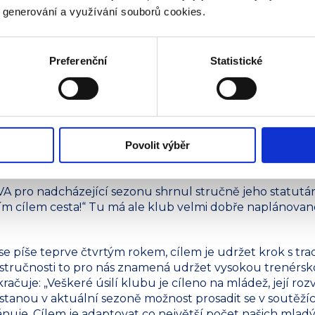
y generování a využívání souborů cookies.
 je, že se břeclavští fotbalisté udrželi ve všech soutěž
áci a přípravky v krajských přeborech. „Budeme se samozře
“ Novinkou v činnosti klubu jsou pak fotbalové kroužky,
Preferenční
Statistické
na stadionu. Tam si budou moci přijít dvakrát týdně jen t
nadšení pro sport a posílí řady břeclavských fotbalistů.
Povolit výběr
LVA pro nadcházející sezonu shrnul stručně jeho statutá
 cílem cesta!“ Tu má ale klub velmi dobře naplánovanou
e píše teprve čtvrtým rokem, cílem je udržet krok s trad
tručnosti to pro nás znamená udržet vysokou trenérsko
račuje: „Veškeré úsilí klubu je cíleno na mládež, její r
ostanou v aktuální sezoně možnost prosadit se v soutěží
nuje. Cílem je adaptovat co největší počet našich mla