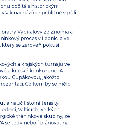
cnu počítá s historickým
 však nacházíme přibližně v půli
 bratry Vybíralovy ze Znojma a
ninkový proces v Lednici a ve
l, který se zároveň pokusí
ikových a krajských turnajů ve
vé a krajské konkurenci. A
nkou Cupákovou, jakožto
prezentaci. Celkem by se mělo
 a naučit stolní tenis ty
dnici, Valticích, Velkých
ergické tréninkové skupiny, ze
VA se tedy nebojí plánovat na