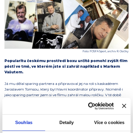
Foto: FOSFA Sport, archiv R. Osičky
Popularitu českému prostředí boxu určitě pomohl zvýšit film
pěsti ve tmě, ve kterém jste si zahrál například s Markem
Vašutem.
Já mu dělal sparing partnera a připravoval jej na roli s kaskadérem
Jaroslavem Tomsou, který byl hlavní koordinátor přípravy. Nicméně i
jako sparing partner jsem si ve filmu zahrál malou roličku. V té době
jsem ale dělal taky kaskadéra a prošel jsem asi dvaceti filmy.
Když srovnáte Pěsti ve tmě například s Rockym?
Souhlas
Detaily
Více o cookies
Nelíbí se mi to. Je přehnaný. Takový film jako Pěsti už nebude. To je
nádherný kultivovaný film, má noblesu, drama, napětí, je špičkově