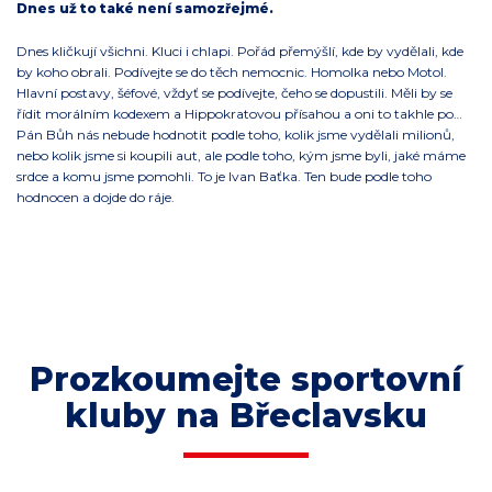
Dnes už to také není samozřejmé.
Dnes kličkují všichni. Kluci i chlapi. Pořád přemýšlí, kde by vydělali, kde
by koho obrali. Podívejte se do těch nemocnic. Homolka nebo Motol.
Hlavní postavy, šéfové, vždyť se podívejte, čeho se dopustili. Měli by se
řídit morálním kodexem a Hippokratovou přísahou a oni to takhle po…
Pán Bůh nás nebude hodnotit podle toho, kolik jsme vydělali milionů,
nebo kolik jsme si koupili aut, ale podle toho, kým jsme byli, jaké máme
srdce a komu jsme pomohli. To je Ivan Baťka. Ten bude podle toho
hodnocen a dojde do ráje.
Prozkoumejte sportovní
kluby na Břeclavsku