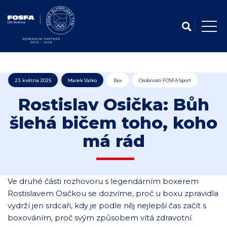
23. května 2025
Marek Valko
Box
Osobnosti FOSFA Sport
Rostislav Osička: Bůh
šlehá bičem toho, koho
má rád
Ve druhé části rozhovoru s legendárním boxerem
Rostislavem Osičkou se dozvíme, proč u boxu zpravidla
vydrží jen srdcaři, kdy je podle něj nejlepší čas začít s
boxováním, proč svým způsobem vítá zdravotní