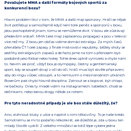
Považujete MMA a další formáty bojových sportů za
konkurenci boxu?
Hlavní problém tkví v tom, že MMA a další mají sponzory. Hráči se nějak
živit potřebují a samozřejmě když není tolik peněz a sponzorů v boxu,
jdou pochopitelně jinam, tomu se nemůžeme divit. V boxu ale zůstávají
především srdcaři. MMA také mají zaplacenou propagaci a jsou v televizi
více než my. Z boxu jen občas vidíme domácí extraligu. Za mých časů
přenášela ČT 1 celé zápasy z finále mistrovství republiky, běžely shoty se
sestřihy extraligových zápasů a de facto jsme na tom s přenosem byli
podobně jako fotbal nebo hokej. Tohle dnes úplně vymizelo a chybí nám
to. Nevím ale proč, vždyť box je olympijský, čestný a gentlemanský
sport, kdy se soupeři dívají z očí do očí, hráči musí být skvěle připraveni,
aby do ringu vůbec vstoupili, a to nemluvím o mezinárodních utkáních.
Boxerům pak chybí hlavně disciplína. Zatnout se a bojovat, být chlapi,
ne bačkory. Dnes ty mladé vidím na Instagramech, tabletech, chodí se
slečinkami, nebo berou drogy někde za rohem.
Pro tyto neradostné případy je ale box stále důležitý, že?
Ano, stáhnout kluky z ulice a naplnit s nimi tělocvičny. To je naše krédo.
Samotnému se mi to podařilo několikrát, ale důležité je, zda u boxu ten
mladý člověk vydrží. Z velkého množství se totiž lépe vybere jedna