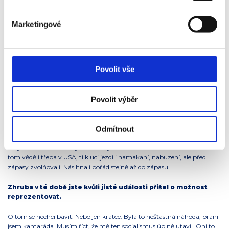
To bude asi souviset i s novou generací a novými
sportovními poznatky, že? Narážím právě na kvalitní
odpočinek sportovců.
Marketingové
Dříve se to asi nevědělo, dnes už se to ví. Trénovali jsme tvrdě až do
zápasu. Málo jsme odpočívali, a to byla chyba! Svaly mají být odpočaté,
pružné a rychlé. Kolikrát jsem šel unavený do zápasu, přetížený. To dnes
Povolit vše
už naštěstí neexistuje.
Při přípravě nové generace boxerů tedy můžete tyto neduhy
ze své vlastní zkušenosti napravit?
Povolit výběr
Ano, já říkám, že takový přístup je chyba. Proto když má můj svěřenec
Kryštof Vondráček tři zápasy, tak mu dávám dva dny volno. Ta forma se
Odmítnout
stejně dostaví. Já sám jsem toho mohl dosáhnout několikrát víc, kdyby
se tyto věci u nás věděly. Důležitá je životospráva. Nicméně i za mě už o
tom věděli třeba v USA, ti kluci jezdili namakaní, nabuzení, ale před
zápasy zvolňovali. Nás hnali pořád stejně až do zápasu.
Zhruba v té době jste kvůli jisté události přišel o možnost
reprezentovat.
O tom se nechci bavit. Nebo jen krátce. Byla to nešťastná náhoda, bránil
jsem kamaráda. Musím říct, že mě ten socialismus úplně utavil. Oni to