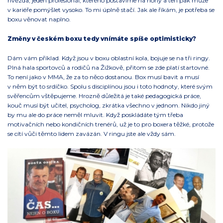
hvězda, jeden profesionál, kterého postavíme na nohy a ten pak může
v kariéře pomýšlet vysoko. To mi úplně stačí. Jak ale říkám, je potřeba se
boxu věnovat naplno.
Změny v českém boxu tedy vnímáte spíše optimisticky?
Dám vám příklad. Když jsou v boxu oblastní kola, bojuje se na tři ringy.
Plná hala sportovců a rodičů na Žižkově, přitom se zde platí startovné.
To není jako v MMA, že za to něco dostanou. Box musí bavit a musí
v něm být to srdíčko. Spolu s disciplínou jsou i toto hodnoty, které svým
svěřencům vštěpujeme. Hrozně důležitá je také pedagogická práce,
kouč musí být učitel, psycholog, zkrátka všechno v jednom. Nikdo jiný
by mu ale do práce neměl mluvit. Když poskládáte tým třeba
motivačních nebo kondičních trenérů, už je to pro boxera těžké, protože
se cítí vůči těmto lidem zavázán. V ringu jste ale vždy sám.