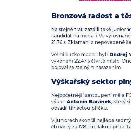
Bronzová radost a tě
Na stejné trati zazářil také junior
V
kandidát na medaili. Ve vyrovnan
21.76 s. Zklamání z nepovedené še
Velmi blízko medaili byl i
Ondřej 
výkonem 22.47 s čtvrté místo. Ondř
bojoval se stejným nasazením.
Výškařský sektor pln
Nejpočetnější zastoupení měla FO
výkon
Antonín Baránek
, který 
obsadil třináctou příčku.
V juniorech skončil nejlépe sedm
čtrnáctý za 178 cm. Jakub přidal 