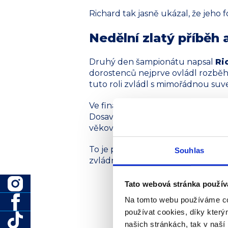
Richard tak jasně ukázal, že jeho 
Nedělní zlatý příběh 
Druhý den šampionátu napsal
Ri
dorostenců nejprve ovládl rozběh č
tuto roli zvládl s mimořádnou suv
Ve finálovém běhu předvedl téměř 
Dosavadní zápis z roku 2024 překo
věkové kategorie. Z Ostravy si tak 
To je přesně ten moment, kdy se 
Souhlas
zvládnout roli favorita.
Tato webová stránka použív
Na tomto webu používáme co
používat cookies, díky kter
našich stránkách, tak v naší 