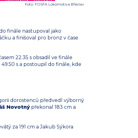
Foto: FOSFA Lokomotiva Břeclav
a do finále nastupoval jako
ku a finišoval pro bronz v čase
sem 22.35 s obsadil ve finále
49.50 s a postoupil do finále, kde
gorii dorostenců předvedl výborný
áš Novotný
překonal 183 cm a
vátý za 191 cm a Jakub Sýkora