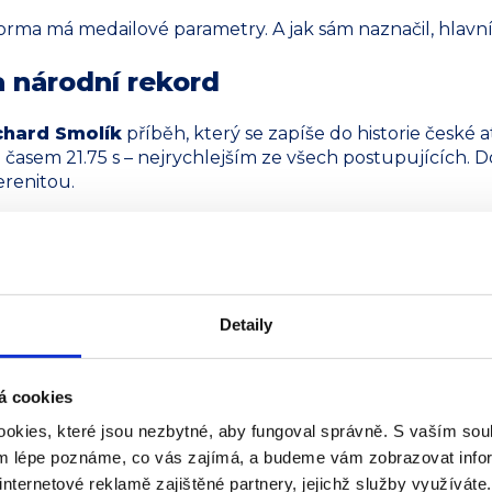
forma má medailové parametry. A jak sám naznačil, hlavní 
a národní rekord
chard Smolík
příběh, který se zapíše do historie české 
asem 21.75 s – nejrychlejším ze všech postupujících. Do 
erenitou.
ideální výkon. Časomíra po proběhnutí cílem ukázala 21
nal o tři setiny a zároveň se posunul na sedmé místo hi
odvezl titul mistra České republiky i zápis, který přesahu
hodnoty FAIR PLAY propojují s vrcholovým výkonem. Tvr
Detaily
á cookies
okies, které jsou nezbytné, aby fungoval správně. S vaším s
ým lépe poznáme, co vás zajímá, a budeme vám zobrazovat infor
internetové reklamě zajištěné partnery, jejichž služby využíváte