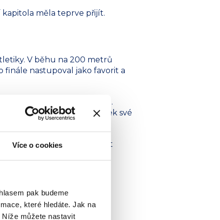
kapitola měla teprve přijít.
atletiky. V běhu na 200 metrů
finále nastupoval jako favorit a
.35 s – nový národní rekord.
storických evropských tabulek své
je hranice republiky.
dá práce, pokora a schopnost
Více o cookies
ouhlasem pak budeme
mace, které hledáte. Jak na
. Níže můžete nastavit