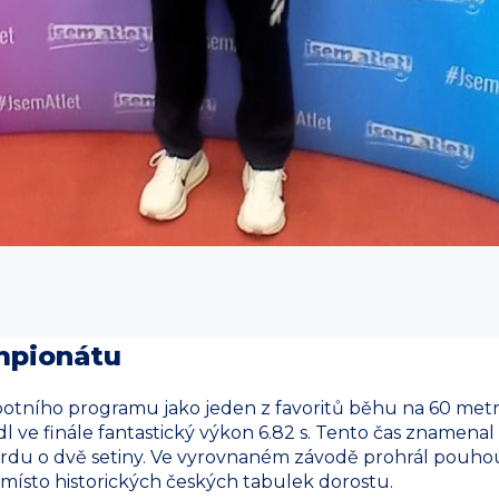
mpionátu
otního programu jako jeden z favoritů běhu na 60 metrů
ve finále fantastický výkon 6.82 s. Tento čas znamenal n
rdu o dvě setiny. Ve vyrovnaném závodě prohrál pouhou 
 místo historických českých tabulek dorostu.