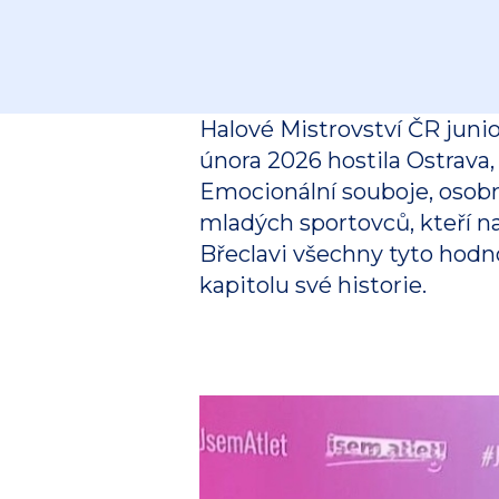
Halové Mistrovství ČR junior
února 2026 hostila Ostrav
Emocionální souboje, osobn
mladých sportovců, kteří na
Břeclavi všechny tyto hodno
kapitolu své historie.