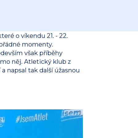
eré o víkendu 21. - 22.
imořádné momenty.
ředevším však příběhy
mo něj. Atletický klub z
a napsal tak další úžasnou