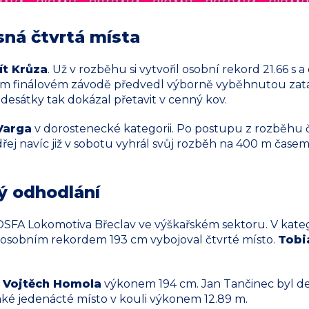
sná čtvrtá místa
ít Krůza
. Už v rozběhu si vytvořil osobní rekord 21.66 s 
ém finálovém závodě předvedl výborně vyběhnutou zatáč
desátky tak dokázal přetavit v cenný kov.
Varga
v dorostenecké kategorii. Po postupu z rozběhu ča
ej navíc již v sobotu vyhrál svůj rozběh na 400 m časem 
ý odhodlání
SFA Lokomotiva Břeclav ve výškařském sektoru. V kate
si osobním rekordem 193 cm vybojoval čtvrté místo.
Tobi
ý
Vojtěch Homola
výkonem 194 cm. Jan Tančinec byl de
také jedenácté místo v kouli výkonem 12.89 m.