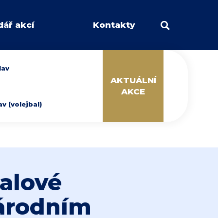
dář akcí
Kontakty
lav
AKTUÁLNÍ
AKCE
 (volejbal)
halové
národním