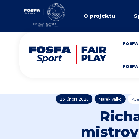
O projektu
S
FOSFA 
FOSFA 
23. února 2026
Marek Valko
Atle
Richa
mistrov