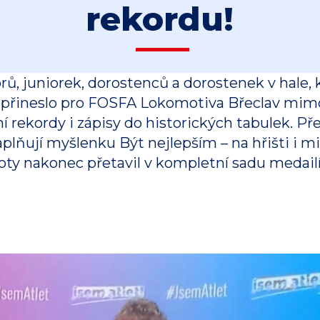
rekordu!
ů, juniorek, dorostenců a dorostenek v hale, kt
a, přineslo pro FOSFA Lokomotiva Břeclav m
í rekordy i zápisy do historických tabulek. P
plňují myšlenku Být nejlepším – na hřišti i mi
ty nakonec přetavil v kompletní sadu medailí 