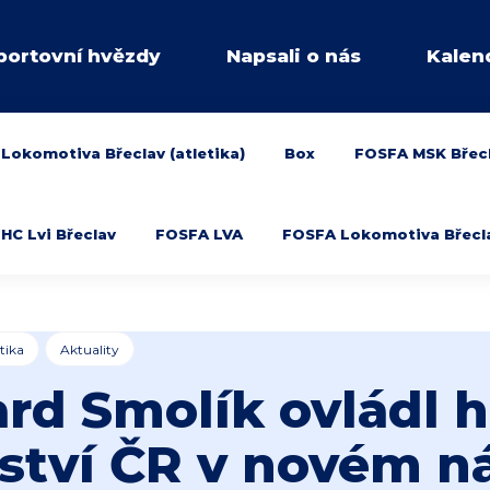
portovní hvězdy
Napsali o nás
Kalen
Lokomotiva Břeclav (atletika)
Box
FOSFA MSK Břec
HC Lvi Břeclav
FOSFA LVA
FOSFA Lokomotiva Břeclav
tika
Aktuality
rd Smolík ovládl 
ství ČR v novém 