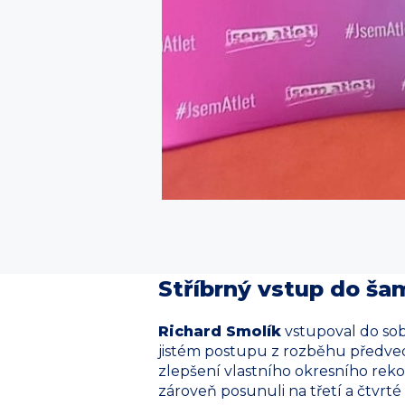
Stříbrný vstup do ša
Richard Smolík
vstupoval do sob
jistém postupu z rozběhu předvedl 
zlepšení vlastního okresního reko
zároveň posunuli na třetí a čtvrté