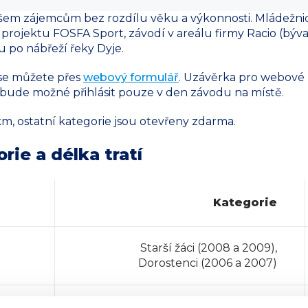
em zájemcům bez rozdílu věku a výkonnosti. Mládežnick
 projektu FOSFA Sport, závodí v areálu firmy Racio (býv
 po nábřeží řeky Dyje.
t se můžete přes
webový formulář
. Uzávěrka pro webové r
 bude možné přihlásit pouze v den závodu na místě.
km, ostatní kategorie jsou otevřeny zdarma.
rie a délka tratí
Kategorie
Starší žáci (2008 a 2009),
Dorostenci (2006 a 2007)
Starší žákyně (2008 a 2009),