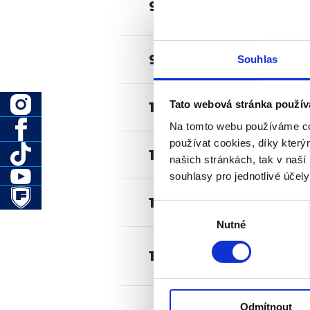
9:40
9:50
Souhlas
Tato webová stránka použív
10:00
Na tomto webu používáme co
používat cookies, díky kter
10:10
našich stránkách, tak v naší 
souhlasy pro jednotlivé účel
10:20
Výběr
Nutné
souhlasu
10:30
Odmítnout