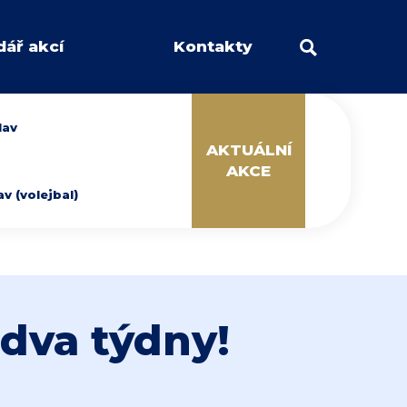
dář akcí
Kontakty
lav
AKTUÁLNÍ
AKCE
 (volejbal)
dva týdny!