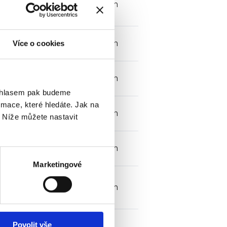
1000 m
1000 m
Více o cookies
500 m
ouhlasem pak budeme
mace, které hledáte. Jak na
500 m
. Níže můžete nastavit
500 m
Marketingové
500 m
Povolit vše