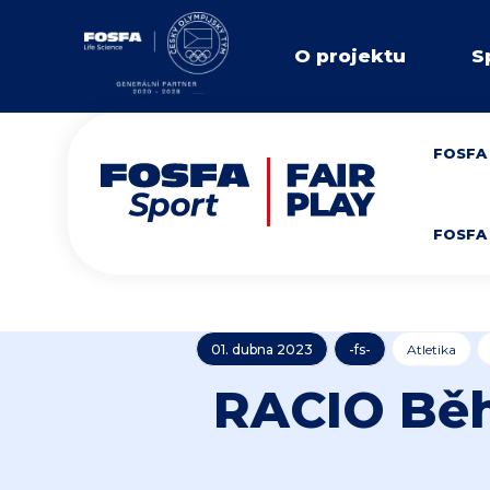
O projektu
S
FOSFA 
FOSFA 
01. dubna 2023
-fs-
Atletika
RACIO Běh