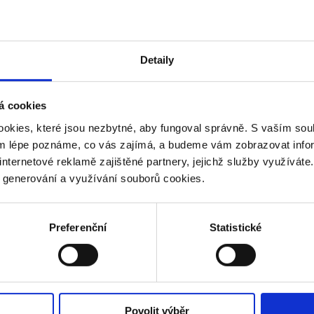
Dorostenky (2006 a 2007)
Mladší žáci (2010 a 2011)
Detaily
á cookies
Mladší žákyně (2010 a 2011)
okies, které jsou nezbytné, aby fungoval správně. S vaším s
ým lépe poznáme, co vás zajímá, a budeme vám zobrazovat infor
Přípravka chlapci (2012 a 2013)
internetové reklamě zajištěné partnery, jejichž služby využíváte
y generování a využívání souborů cookies.
Přípravka dívky (2012 a 2013)
Preferenční
Statistické
Mladší přípravka chlapci (2014 a
2015)
Mladší přípravka dívky (2014 a
Povolit výběr