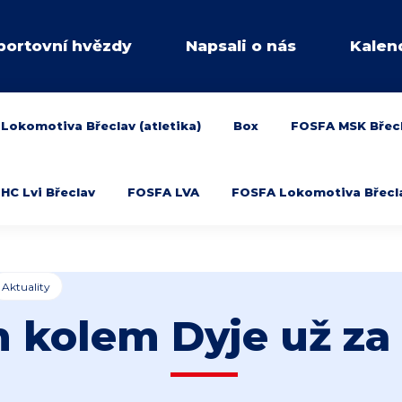
portovní hvězdy
Napsali o nás
Kalen
Lokomotiva Břeclav (atletika)
Box
FOSFA MSK Břec
HC Lvi Břeclav
FOSFA LVA
FOSFA Lokomotiva Břeclav
Aktuality
 kolem Dyje už za 