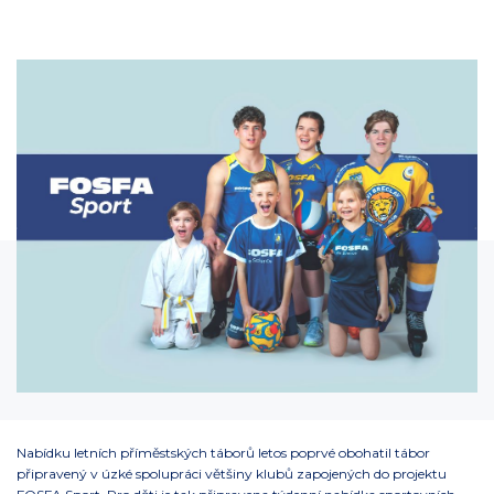
Nabídku letních příměstských táborů letos poprvé obohatil tábor
připravený v úzké spolupráci většiny klubů zapojených do projektu