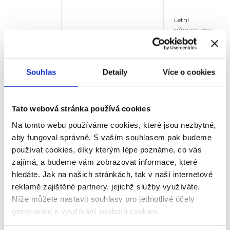
Letní
příprava bez
FOSFA HC
hokej /
ledu – výuka
Pondělí
Lvi Břeclav-
florbal
základů
mládež
hokeje, den
plný zábavy
Souhlas
Detaily
Více o cookies
hry
zaměřené
Tato webová stránka používá cookies
VO FOSFA
na
Úterý
volejbal
Lokomotiva
procvičení
Na tomto webu používáme cookies, které jsou nezbytné,
Břeclav
základních
aby fungoval správně. S vaším souhlasem pak budeme
míčových
používat cookies, díky kterým lépe poznáme, co vás
dovedností
zajímá, a budeme vám zobrazovat informace, které
hledáte. Jak na našich stránkách, tak v naší internetové
den
reklamě zajištěné partnery, jejichž služby využíváte.
fotbalových
FOSFA MSK
Středa
fotbal
dovedností,
Níže můžete nastavit souhlasy pro jednotlivé účely
Břeclav
her a
generování a využívání souborů cookies.
zábavy