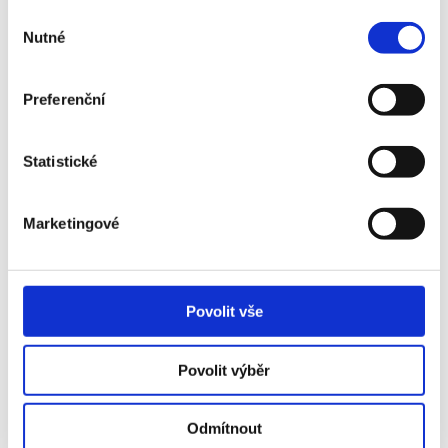
Výběr
všeobecná
Nutné
souhlasu
sportovní
průprava,
AO FOSFA
základy
Čtvrtek
atletika
Lokomotiva
Preferenční
atletiky,
Břeclav
sportovní
hry a
soutěže
Statistické
„Malý
Marketingové
míček, velký
stolní
FOSFA KST
sport“ – den
Pátek
tenis
LVA
her a
zábavy
nejen u stolu
Povolit vše
Cena tábora je 3000 Kč za osobu a zahrnuje celodenní program, pitný
Povolit výběr
režim, teplé obědy, svačinky, tričko a veškeré provozní náklady.
Kapacita tábora je 40 dětí. V tuto chvíli zbývají poslední volná místa,
Odmítnout
proto neváhejte a přihlaste své dítě na tábor prostřednictvím formuláře