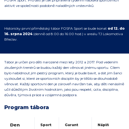
FOSFA Sport. Pro děti je tak připravena týdenní nabídka sportovních
aktivit ve společnosti podobně naladěných vrstevníků.
Historicky první příměstský tábor FOSFA Sport se bude konat
od 12. do
16. srpna 2024
(denně od 8:00 do 16:00 hod.) v areálu TJ Lokomotiva
Břeclav.
Tábor je určen pro děti narozené mezi lety 2012 a 2017. Pod vedením
zkušených trenérů se budou každý den věnovat jinému sportu. Cílem
bylo nabídnout jim pestrý program, který je bude bavit, a dát jim šanci
vyzkoušet si, které ze sportovních disciplín by je těšilo se dlouhodobě
věnovat. Každý sportovní den je zároveň navržen tak, aby děti nenásilně
učil důležitým životním hodnotám, jako jsou respekt, úcta, disciplína,
důvěra, týmová práce a vzájemná podpora.
Program tábora
Den
Sport
Garant
Náplň