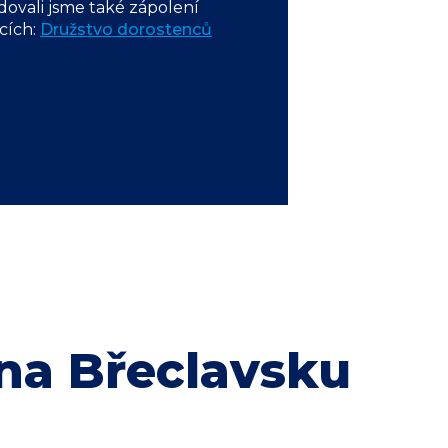
edovali jsme také zápolení
ncích:
Družstvo dorostenců
na Břeclavsku