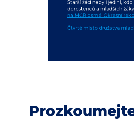
Starší žáci nebyli jediní, k
dorostenců a mladších žákyň.
na MČR osmé. Okresní rekor
Čtvrté místo družstva mlad
Prozkoumejte