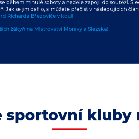
do se během minulé soboty a neděle zapojil do soutěží. Sl
 Jak se jim dařilo, si můžete přečíst v následujících člá
d Richarda Březoviče v kouli
ších žákyň na Mistrovství Moravy a Slezska!
 sportovní kluby 