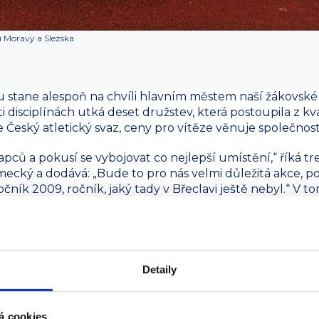
rů Moravy a Slezska
 stane alespoň na chvíli hlavním městem naší žákovské a
i disciplínách utká deset družstev, která postoupila z kval
e Český atletický svaz, ceny pro vítěze věnuje společnos
apců a pokusí se vybojovat co nejlepší umístění,“ říká 
cký a dodává: „Bude to pro nás velmi důležitá akce, po
ročník 2009, ročník, jaký tady v Břeclavi ještě nebyl.“ V
starších žáků v Třinci přivezli jeho svěřenci hned šest med
 na nedávném mezistátním utkání v Chorvatsku. Poslední
kde břeclavští starší žáci vybojovali první místo (více o
stev!
)
Detaily
 na nacházejícím mistrovství v Břeclavi proto nejsou 
domě, i když dobře ví, že soupeři jsou silní. „Je to posled
se šetřit,“ dodává.
á cookies