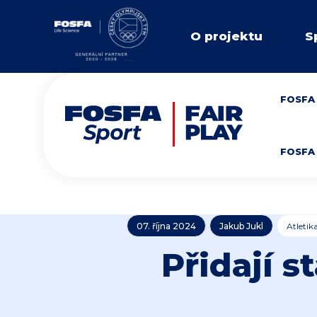
O projektu
S
FOSFA 
FOSFA 
07. října 2024
Jakub Jukl
Atletik
Přidají s