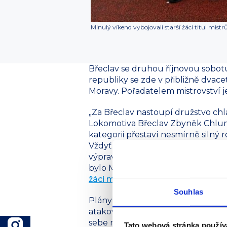
Minulý víkend vybojovali starší žáci titul mist
Břeclav se druhou říjnovou sobotu
republiky se zde v přibližně dvacet
Moravy. Pořadatelem mistrovství j
„Za Břeclav nastoupí družstvo chl
Lokomotiva Břeclav Zbyněk Chlume
kategorii přestaví nesmírně silný 
Vždyť ze zářijového Mistrovství ČR 
výpravou. Další medaile získali i
bylo Mistrovství Moravy a Slezska, 
žáci mistry Moravy a Slezska druž
Souhlas
Plány trenéra Zbyňka Chlumeckého
atakovali první místo,“ říká sebevě
sebe můžou vydat všechno, nemusí 
Tato webová stránka použív