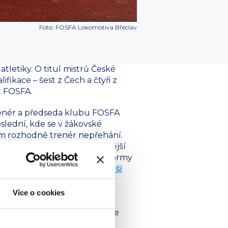
Foto: FOSFA Lokomotiva Břeclav
tletiky. O titul mistrů České
ifikace – šest z Čech a čtyři z
t FOSFA.
trenér a předseda klubu FOSFA
slední, kde se v žákovské
 tom rozhodně trenér nepřehání.
ailí a stali se tak nejúspěšnější
m potvrzením jejich skvělé formy
 tomto jejich úspěchu zde:
Starší
Více o cookies
vůbec malé. „Rádi bychom
ní závod sezóny, takže kluci ze