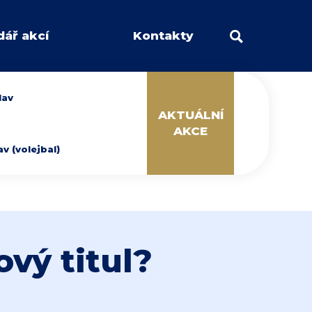
dář akcí
Kontakty
lav
AKTUÁLNÍ
AKCE
 (volejbal)
ový titul?