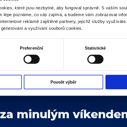
okies, které jsou nezbytné, aby fungoval správně. S vaším s
eclavi těšit? Uvidíme slavnou štafetu ve složení Rostisla
ým lépe poznáme, co vás zajímá, a budeme vám zobrazovat infor
ávno v Třinci nejen vybojovala zlatou medaili, ale zaběhl
internetové reklamě zajištěné partnery, jejichž služby využíváte
umecký. „Podle pravidel soutěže může nastoupit jeden 
rtovce jsme zapsali do individuálních disciplín, aby tak zí
y generování a využívání souborů cookies.
výšku, dálku a běh na 150 m, Ríša Smolík na běhy 60, 150
Preferenční
Statistické
mladým břeclavským atletům bude na mistrovství republik
ckou událost letošního roku nenechte ujít a přijďte naše
Povolit výběr
 za minulým víkende