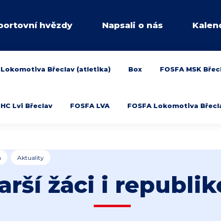
portovní hvězdy
Napsali o nás
Kalen
Lokomotiva Břeclav (atletika)
Box
FOSFA MSK Břec
HC Lvi Břeclav
FOSFA LVA
FOSFA Lokomotiva Břeclav
a
Aktuality
tarší žáci i republik