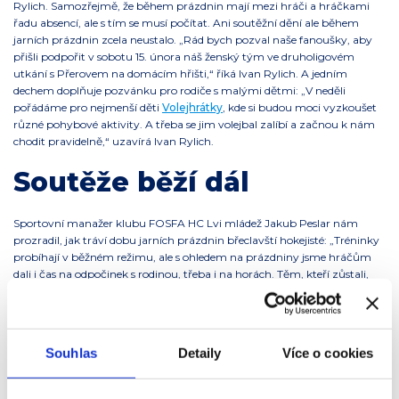
Rylich. Samozřejmě, že během prázdnin mají mezi hráči a hráčkami
řadu absencí, ale s tím se musí počítat. Ani soutěžní dění ale během
jarních prázdnin zcela neustalo. „Rád bych pozval naše fanoušky, aby
přišli podpořit v sobotu 15. února náš ženský tým ve druholigovém
utkání s Přerovem na domácím hřišti,“ říká Ivan Rylich. A jedním
dechem doplňuje pozvánku pro rodiče s malými dětmi: „V neděli
pořádáme pro nejmenší děti
Volejhrátky
, kde si budou moci vyzkoušet
různé pohybové aktivity. A třeba se jim volejbal zalíbí a začnou k nám
chodit pravidelně,“ uzavírá Ivan Rylich.
Soutěže běží dál
Sportovní manažer klubu FOSFA HC Lvi mládež Jakub Peslar nám
prozradil, jak tráví dobu jarních prázdnin břeclavští hokejisté: „Tréninky
probíhají v běžném režimu, ale s ohledem na prázdniny jsme hráčům
dali i čas na odpočinek s rodinou, třeba i na horách. Těm, kteří zůstali,
jsme tréninky rozšířili v dopoledních časech o speciální dovednostní
tréninky zaměřené na individuální činnosti, s důrazem na detail a
kvalitu.“ A zápasy? „Ty se kvůli prázdninám nepřerušily,“ vysvětluje
Jakub Peslar a dodává: „Ale i tam jsme se snažili vyjít dětem vstříc, takže
Souhlas
Detaily
Více o cookies
některá utkání jsme si předehráli, jiná odložili, tak, aby malí sportovci
měli aspoň trochu volna a mohli někam vyjet s rodiči. Ale to se povedlo
jen v některých kategoriích, v jiných běží zápasy podle původního