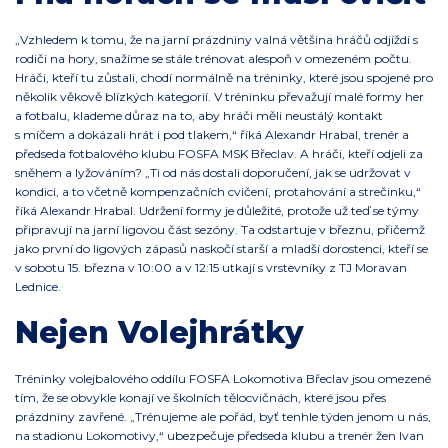
„Vzhledem k tomu, že na jarní prázdniny valná většina hráčů odjíždí s
rodiči na hory, snažíme se stále trénovat alespoň v omezeném počtu.
Hráči, kteří tu zůstali, chodí normálně na tréninky, které jsou spojené pro
několik věkově blízkých kategorií. V tréninku převažují malé formy her
a fotbalu, klademe důraz na to, aby hráči měli neustálý kontakt
s míčem a dokázali hrát i pod tlakem,“ říká Alexandr Hrabal, trenér a
předseda fotbalového klubu FOSFA MSK Břeclav. A hráči, kteří odjeli za
sněhem a lyžováním? „Ti od nás dostali doporučení, jak se udržovat v
kondici, a to včetně kompenzačních cvičení, protahování a strečinku,“
říká Alexandr Hrabal. Udržení formy je důležité, protože už teď se týmy
připravují na jarní ligovou část sezóny. Ta odstartuje v březnu, přičemž
jako první do ligových zápasů naskočí starší a mladší dorostenci, kteří se
v sobotu 15. března v 10:00 a v 12:15 utkají s vrstevníky z TJ Moravan
Lednice.
Nejen Volejhrátky
Tréninky volejbalového oddílu FOSFA Lokomotiva Břeclav jsou omezené
tím, že se obvykle konají ve školních tělocvičnách, které jsou přes
prázdniny zavřené. „Trénujeme ale pořád, byť tenhle týden jenom u nás,
na stadionu Lokomotivy,“ ubezpečuje předseda klubu a trenér žen Ivan