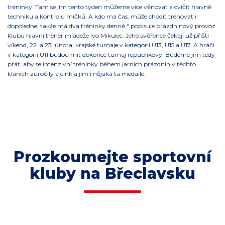
tréninky. Tam se jim tento týden můžeme více věnovat a cvičit hlavně
techniku a kontrolu míčků. A kdo má čas, může chodit trénovat i
dopoledne, takže má dva tréninky denně,“ popisuje prázdninový provoz
klubu hlavní trenér mládeže Ivo Mikulec. Jeho svěřence čekají už příští
víkend, 22. a 23. února, krajské turnaje v kategorii U13, U15 a U17. A hráči
v kategorii U11 budou mít dokonce turnaj republikový! Budeme jim tedy
přát, aby se intenzivní tréninky během jarních prázdnin v těchto
kláních zúročily a cinkla jim i nějaká ta medaile.
Prozkoumejte sportovní
kluby na Břeclavsku