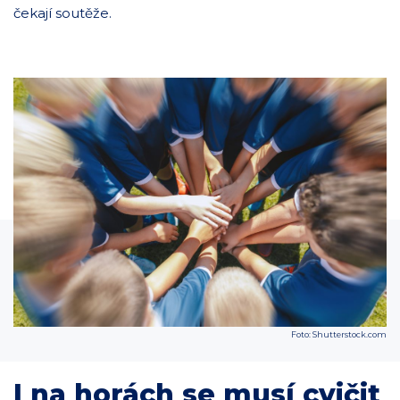
čekají soutěže.
Foto: Shutterstock.com
I na horách se musí cvičit