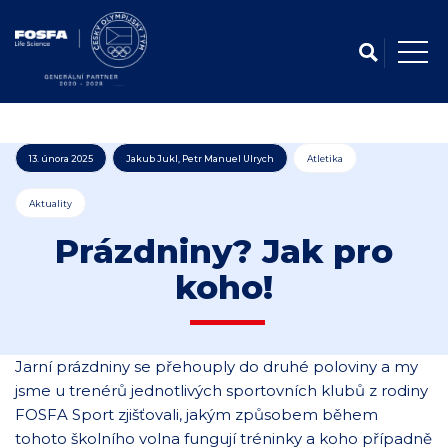
13. února 2025
Jakub Jukl, Petr Manuel Ulrych
Atletika
Aktuality
Prázdniny? Jak pro
koho!
Jarní prázdniny se přehouply do druhé poloviny a my
jsme u trenérů jednotlivých sportovních klubů z rodiny
FOSFA Sport zjišťovali, jakým způsobem během
tohoto školního volna fungují tréninky a koho případně