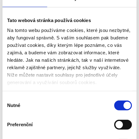
soupeři, kteří se nikdy, právě kvůli okolnostem olympiády v Berlíně,
spřátelit neměli. I po skončení her si oba sportovci dopisovali a v jednom
z posledních dopisů před svou smrtí na Sicílii v roce 1943 pozval Long
Tato webová stránka používá cookies
Owense, aby po válce navštívil jeho rodinu. Američan jeho přání po
válce splnil a dokonce šel Longovu synovi za svědka na jeho
Na tomto webu používáme cookies, které jsou nezbytné,
svatbě. „Může to znít divně, ale já cítím, že Luz Long byl tím nejlepším
aby fungoval správně. S vaším souhlasem pak budeme
příkladem fair play a přátelství, jaký jsem kdy v životě zažil,“ řekl Owens.
používat cookies, díky kterým lépe poznáme, co vás
zajímá, a budeme vám zobrazovat informace, které
hledáte. Jak na našich stránkách, tak v naší internetové
reklamě zajištěné partnery, jejichž služby využíváte.
Níže můžete nastavit souhlasy pro jednotlivé účely
generování a využívání souborů cookies.
Výběr
Nutné
souhlasu
Preferenční