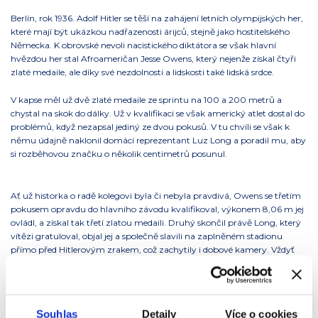
Berlín, rok 1936. Adolf Hitler se těší na zahájení letních olympijských her,
které mají být ukázkou nadřazenosti árijců, stejně jako hostitelského
Německa. K obrovské nevoli nacistického diktátora se však hlavní
hvězdou her stal Afroameričan Jesse Owens, který nejenže získal čtyři
zlaté medaile, ale díky své nezdolnosti a lidskosti také lidská srdce.
V kapse měl už dvě zlaté medaile ze sprintu na 100 a 200 metrů a
chystal na skok do dálky. Už v kvalifikaci se však americký atlet dostal do
problémů, když nezapsal jediný ze dvou pokusů. V tu chvíli se však k
němu údajně naklonil domácí reprezentant Luz Long a poradil mu, aby
si rozběhovou značku o několik centimetrů posunul.
Ať už historka o radě kolegovi byla či nebyla pravdivá, Owens se třetím
pokusem opravdu do hlavního závodu kvalifikoval, výkonem 8,06 m jej
ovládl, a získal tak třetí zlatou medaili. Druhý skončil právě Long, který
vítězi gratuloval, objal jej a společně slavili na zaplněném stadionu
přímo před Hitlerovým zrakem, což zachytily i dobové kamery. Vždyť
považte, že Long, stejně jako jeho reprezentační kolegové, byl pod
obrovským tlakem propagandy a na stupni vítězů musel ostentativně
zvedat pravici.
Souhlas
Detaily
Více o cookies
Právě tyto kulisy dotvořily nádherný příběh úcty a respektu mezi