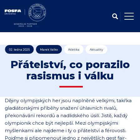
02. ledna 2025
Marek Valko
Atletika
Aktuality
Přátelství, co porazilo
rasismus i válku
Dějiny olympijských her jsou naplněné velkými, takřka
gladiátorskými příběhy snažení úhlavních rivalů,
překonávání rekordů a nadlidského úsilí. Jistě, každý
olympionik chce být nejlepší. Mezi olympijskými
myšlenkami ale najdeme i ty o přátelství a férovosti.
Pojďme si připomenout jedno z největších gest fair-