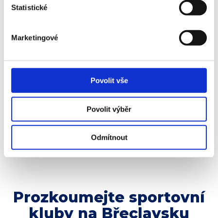
Statistické
Marketingové
Povolit vše
Povolit výběr
Luz Long a Jesse Owens
Foto: Wikimedia Commons
Odmítnout
Prozkoumejte sportovní
kluby na Břeclavsku