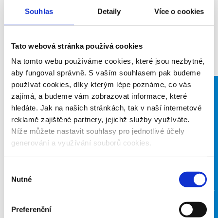
Prozkoumejte sportovní
Souhlas
Detaily
Více o cookies
kluby na Břeclavsku
Tato webová stránka používá cookies
Na tomto webu používáme cookies, které jsou nezbytné,
aby fungoval správně. S vaším souhlasem pak budeme
používat cookies, díky kterým lépe poznáme, co vás
zajímá, a budeme vám zobrazovat informace, které
FOSFA
hledáte. Jak na našich stránkách, tak v naší internetové
Lokomotiva
reklamě zajištěné partnery, jejichž služby využíváte.
Níže můžete nastavit souhlasy pro jednotlivé účely
Břeclav (atletika)
generování a využívání souborů cookies.
Výběr
Nutné
souhlasu
Preferenční