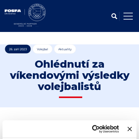
26. září 2023
Volejbal
Aktuality
Ohlédnutí za
víkendovými výsledky
volejbalistů