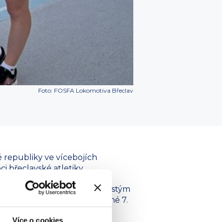
Foto: FOSFA Lokomotiva Břeclav
é republiky ve vícebojích
i břeclavské atletiky.
íková postoupila do finále šestým
sto kvarteto vybojovalo cenné 7.
nou za dlouhodobé úsilí,
Více o cookies
FA Sport.