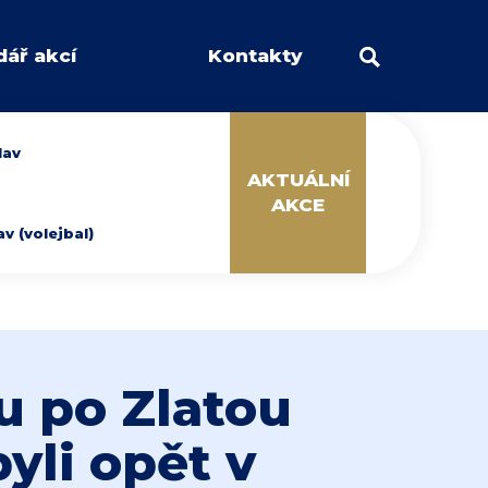
dář akcí
Kontakty
lav
AKTUÁLNÍ
AKCE
 (volejbal)
u po Zlatou
byli opět v