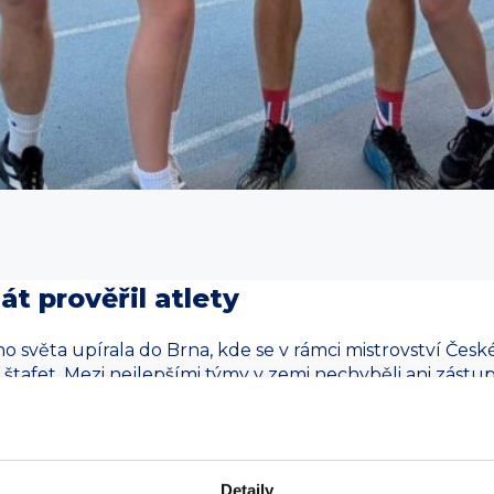
t prověřil atlety
o světa upírala do Brna, kde se v rámci mistrovství Česk
tafet. Mezi nejlepšími týmy v zemi nechyběli ani zástupc
Rostislav Bína, Tamara Mank, Ondřej Varga a Veronika Jan
 běhu sice nevyšla jedna z předávek podle představ, pře
Účast na republikovém šampionátu je sama o sobě odmě
Detaily
o hodnoty jsou základem sportovní filozofie projektu FOS