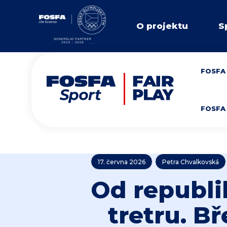
O projektu
S
FOSFA 
FOSFA 
17. června 2026
Petra Chvalkovská
Od republi
tretru. Bř