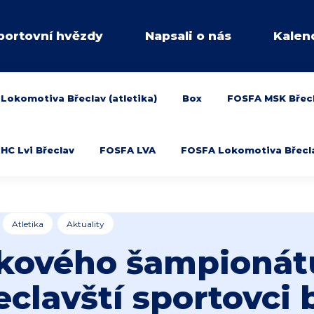
portovní hvězdy
Napsali o nás
Kalen
Lokomotiva Břeclav (atletika)
Box
FOSFA MSK Břec
HC Lvi Břeclav
FOSFA LVA
FOSFA Lokomotiva Břeclav
Atletika
Aktuality
kového šampionát
eclavští sportovci 