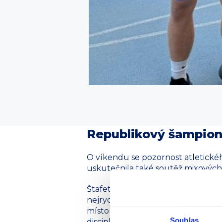
Republikový šampioná
O víkendu se pozornost atletickéh
uskutečnila také soutěž mixových š
Štafeta kategorie U18 ve složení 
nejrychlejším časem. Ve finálovém
místo v republikové konkurenci. 
Souhlas
disciplínu a odhodlání. Právě tyt