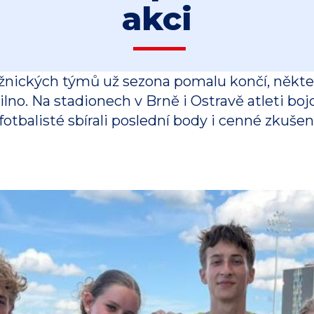
akci
nických týmů už sezona pomalu končí, někteř
lno. Na stadionech v Brně i Ostravě atleti bojo
otbalisté sbírali poslední body i cenné zkušen