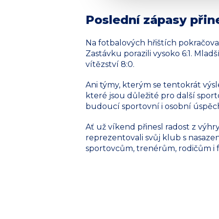
Poslední zápasy přin
Na fotbalových hřištích pokračova
Zastávku porazili vysoko 6:1. Mlad
vítězství 8:0.
Ani týmy, kterým se tentokrát výsl
které jsou důležité pro další spor
budoucí sportovní i osobní úspěc
Ať už víkend přinesl radost z výhr
reprezentovali svůj klub s nasa
sportovcům, trenérům, rodičům i