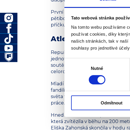
První zkušenost s republikovým ša
Tato webová stránka použív
pětiboji, kde si lépe vedl Henry. 
příčku. Cenné zkušenosti z vrcho
Na tomto webu používáme co
používat cookies, díky kter
Atletická přípravka s
našich stránkách, tak v naší 
souhlasy pro jednotlivé účel
Republikovou konkurenci okusili ta
jednotlivých kvalifikačních kolech
Výběr
soutěže, které je součástí progra
Nutné
souhlasu
celoroční píli, vytrvalost a pravid
Mladí sportovci mohli zažít jedin
fandili například olympijský vítě
světa v hodu oštěpem Anderson Pe
práce.
Odmítnout
Hned tři břeclavští reprezentanti
která zvítězila v běhu na 200 met
Eliška Zahonská skončila v hodu r