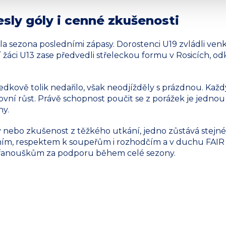
esly góly i cenné zkušenosti
la sezona posledními zápasy. Dorostenci U19 zvládli ven
ší žáci U13 zase předvedli střeleckou formu v Rosicích, o
edkově tolik nedařilo, však neodjížděly s prázdnou. Každ
tovní růst. Právě schopnost poučit se z porážek je jednou 
hy.
y nebo zkušenost z těžkého utkání, jedno zůstává stejné.
zením, respektem k soupeřům i rozhodčím a v duchu FAI
 fanouškům za podporu během celé sezony.