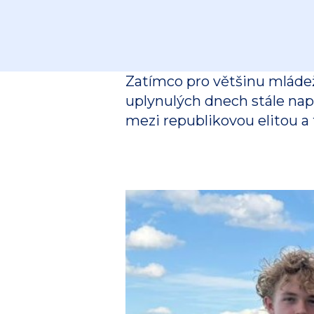
Zatímco pro většinu mládež
uplynulých dnech stále napi
mezi republikovou elitou a f