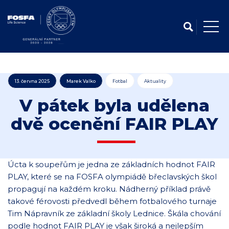
13. června 2025
Marek Valko
Fotbal
Aktuality
V pátek byla udělena
dvě ocenění FAIR PLAY
Úcta k soupeřům je jedna ze základních hodnot FAIR
PLAY, které se na FOSFA olympiádě břeclavských škol
propagují na každém kroku. Nádherný příklad právě
takové férovosti předvedl během fotbalového turnaje
Tim Nápravník ze základní školy Lednice. Škála chování
podle hodnot FAIR PLAY je však široká a nejlepším