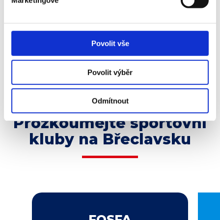
Marketingové
Povolit vše
Foto: David Korda
Povolit výběr
Odmítnout
Prozkoumejte sportovní
kluby na Břeclavsku
FOSFA