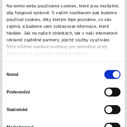
Na tomto webu používáme cookies, které jsou nezbytné,
aby fungoval správně. S vaším souhlasem pak budeme
Foto: David Korda
používat cookies, díky kterým lépe poznáme, co vás
zajímá, a budeme vám zobrazovat informace, které
Druhá cena FAIR PLAY, která se předávala v rámci vyvrcholení celé
hledáte. Jak na našich stránkách, tak v naší internetové
FOSFA olympiády břeclavských škol, putuje za týmem stolního tenisu,
reklamě zajištěné partnery, jejichž služby využíváte.
který reprezentoval základní školu Slovácká. Trio Jana Struhárová,
Níže můžete nastavit souhlasy pro jednotlivé účely
Jakub Král a Jan Herman totiž výkonnostně dosahuje až na
republikovou úroveň. I přes to se však rozhodli zúčastnit dnešního
generování a využívání souborů cookies.
zápolení, aby podnítili lásku ke svému sportu i u svých vrstevníků a
vrstevnic. Tento čin si určitě ocenění FOSFA FAIR PLAY zaslouží!
Výběr
Nutné
souhlasu
Preferenční
Statistické