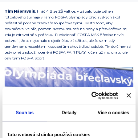
Tim Nápravník
, hráč 4.B ze ZŠ Valtice, v zápalu boje během
fotbalového turnaje v rámci FOSFA olympiády břeclavských škol
nešťastně poranil brankáře soupeřova týmu. Místo toho, aby
pokračoval ve hře, pomohl svému soupeři na nohy a přesvědčoval se,
zda je zdravotně v pořádku. Funkcionáři FOSFA MSK Břeclav navíc
potvrdili, že se nejednalo o ojedinělou záležitost, ale že se mladý
gentleman s respektem k soupeřům chová dlouhodobě. Tímto činem si
tedy plně zasloužil ocenění FOSFA FAIR PLAY, k čemuž mu gratuluje
celý tým FOSFA Sport!
Souhlas
Detaily
Více o cookies
Tato webová stránka používá cookies