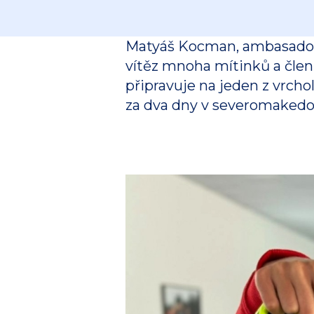
Matyáš Kocman, ambasador 
vítěz mnoha mítinků a člen
připravuje na jeden z vrchol
za dva dny v severomaked