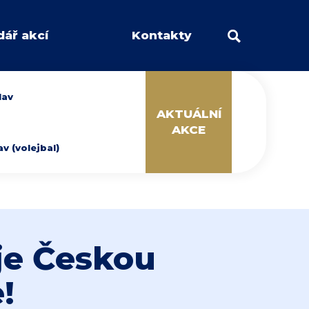
dář akcí
Kontakty
lav
AKTUÁLNÍ
AKCE
 (volejbal)
je Českou
!