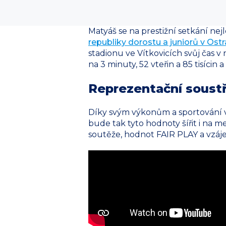
Matyáš se na prestižní setkání ne
republiky dorostu a juniorů v Ost
stadionu ve Vítkovicích svůj čas v
na 3 minuty, 52 vteřin a 85 tisícin
Reprezentační soustř
Díky svým výkonům a sportování 
bude tak tyto hodnoty šířit i na m
soutěže, hodnot FAIR PLAY a vzá