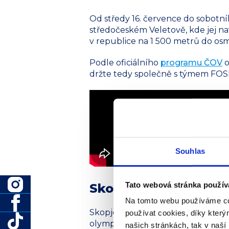
Od středy 16. července do sobotní
středočeském Veletově, kde jej nav
v republice na 1 500 metrů do osmn
Podle oficiálního
programu ČOV
o
držte tedy společně s týmem FOSFA
Souhlas
Tato webová stránka použív
Skopje 2025: Festival
Na tomto webu používáme co
Skopje, známé jako Město solidari
používat cookies, díky kter
olympijského festivalu mládeže (EY
našich stránkách, tak v naší 