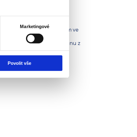
rámci 15 různých sportovních
Marketingové
 respektu. Mladým sportovcům ve
h kariéry.
rovolníky, což z něj činí jednu z
to: David Kraus / FOSFA Sport
Povolit vše