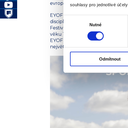
evropských zemí, které již tuto pre
souhlasy pro jednotlivé účel
EYOF inspiruje mladé sportovce z 
Výběr
disciplín, podporuje vášeň pro sp
Nutné
souhlasu
Festival je postaven na olympijs
věku 14–18 let nabízí jedinečnou p
EYOF Skopje 2025 se zúčastní přes
největších sportovních akcí pro m
Odmítnout