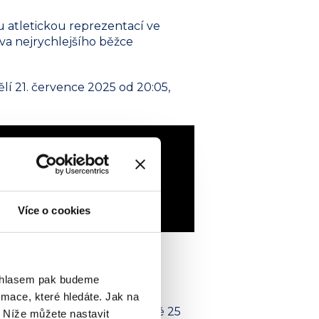
u atletickou reprezentací ve
ava nejrychlejšího běžce
lí 21. července 2025 od 20:05,
Více o cookies
ouhlasem pak budeme
lem Letního Evropského
mace, které hledáte. Jak na
e připojí k exkluzivní skupině 25
. Níže můžete nastavit