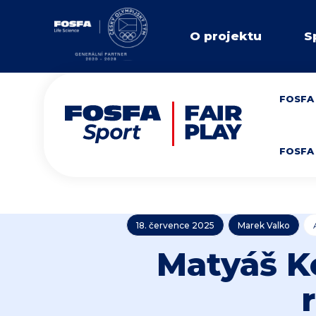
O projektu
S
FOSFA 
FOSFA 
18. července 2025
Marek Valko
Matyáš K