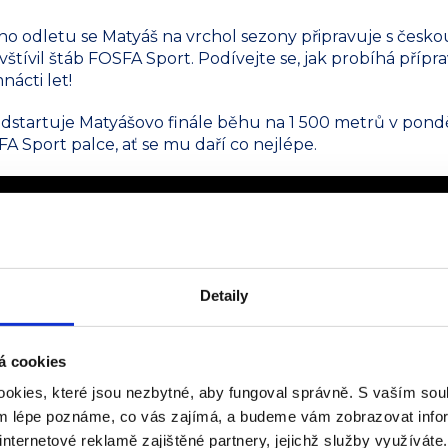
ho odletu se Matyáš na vrchol sezony připravuje s česko
štívil štáb FOSFA Sport. Podívejte se, jak probíhá přípr
ácti let!
dstartuje Matyášovo finále běhu na 1 500 metrů v pondě
 Sport palce, ať se mu daří co nejlépe.
Detaily
á cookies
 sportu, solidarity a FAIR PLAY
okies, které jsou nezbytné, aby fungoval správně. S vaším s
ty, se od 20. do 26. července 2025 stane hrdým hostite
ým lépe poznáme, co vás zajímá, a budeme vám zobrazovat infor
OF). Jako osmnácté město v historii letní edice se Skopj
internetové reklamě zajištěné partnery, jejichž služby využíváte