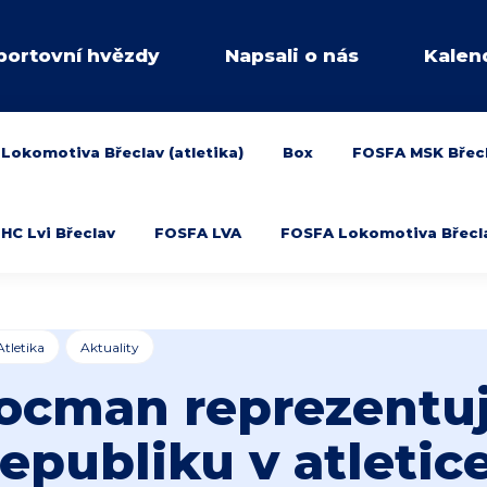
portovní hvězdy
Napsali o nás
Kalen
Lokomotiva Břeclav (atletika)
Box
FOSFA MSK Břec
HC Lvi Břeclav
FOSFA LVA
FOSFA Lokomotiva Břeclav
Atletika
Aktuality
ocman reprezentu
republiku v atletice