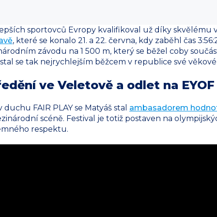
jlepších sportovců Evropy kvalifikoval už díky skvělém
ravě
, které se konalo 21. a 22. června, kdy zaběhl čas 3:56
 národním závodu na 1 500 m, který se běžel coby součást 
 a stal se tak nejrychlejším běžcem v republice své věkové
edění ve Veletově a odlet na EYOF
v duchu FAIR PLAY se Matyáš stal
ambasadorem hodnot
ezinárodní scéně. Festival je totiž postaven na olympijsk
jemného respektu.