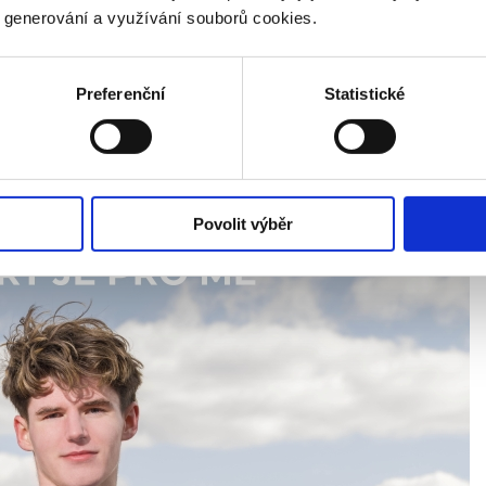
stižní událost hostily.
y generování a využívání souborů cookies.
50 evropských výprav k překonávání vlastních hranic v 
ort a týmového ducha.
Preferenční
Statistické
kých hodnotách přátelství, férové soutěže a vzájemného
říležitost zažít olympijskou atmosféru už na začátku jejic
 4 000 sportovců a oficiálních zástupců spolu se 700 dob
ládež v Evropě.
Fo
Povolit výběr