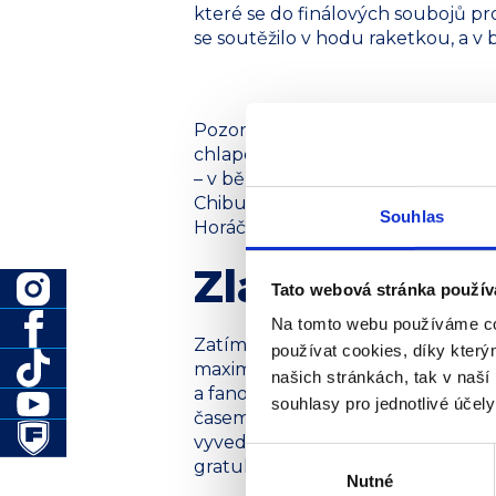
které se do finálových soubojů p
se soutěžilo v hodu raketkou, a v
Pozornost břeclavských fandů atle
chlapecké kategorie. Břeclav měla 
– v běhu na 200 m soutěžili devítil
Chibundu Dvořák, na nejkratší tra
Souhlas
Horáček. Všichni reprezentanti F
Zlatý Tomáš
Tato webová stránka použív
Na tomto webu používáme co
Zatímco první dva jmenovaní na m
používat cookies, díky kter
maximální snahu bohužel nedosáh
našich stránkách, tak v naší 
a fanouškům velikou radost – v n
souhlasy pro jednotlivé účel
časem 16,52 s vybojovat zlato. Res
vyvedenou trofej v podobě atletic
Výběr
gratulujeme!
Nutné
souhlasu