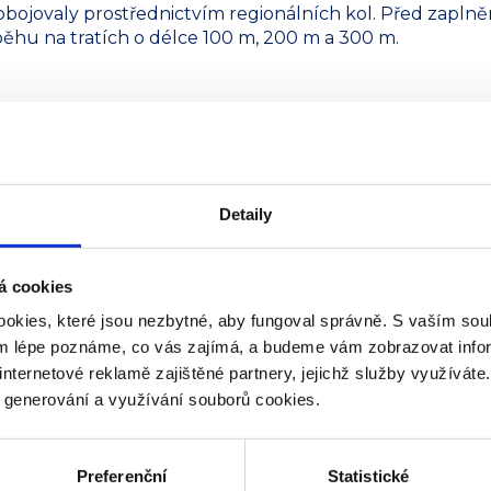
robojovaly prostřednictvím regionálních kol. Před zapln
 běhu na tratích o délce 100 m, 200 m a 300 m.
tiky se zaměřila na
v ohni celkem tři želízka
etí Oliver Janík a Henry
ti pak sedmiletý Tomáš
Detaily
OSFA Lokomotiva Břeclav.
á cookies
okies, které jsou nezbytné, aby fungoval správně. S vaším s
edailové pozice i přes
ým lépe poznáme, co vás zajímá, a budeme vám zobrazovat infor
li, Tomáš udělal rodičům
internetové reklamě zajištěné partnery, jejichž služby využíváte
apínavém sprintu dokázal
y generování a využívání souborů cookies.
pektive z čokolády
ké tretry. Srdečně
Preferenční
Statistické