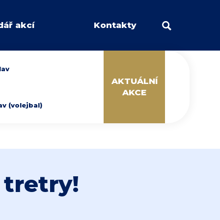
dář akcí
Kontakty
lav
AKTUÁLNÍ
AKCE
 (volejbal)
tretry!