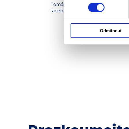
Tomášův finálový běh můžete zhl
facebookovém profilu Atletické př
Odmítnout