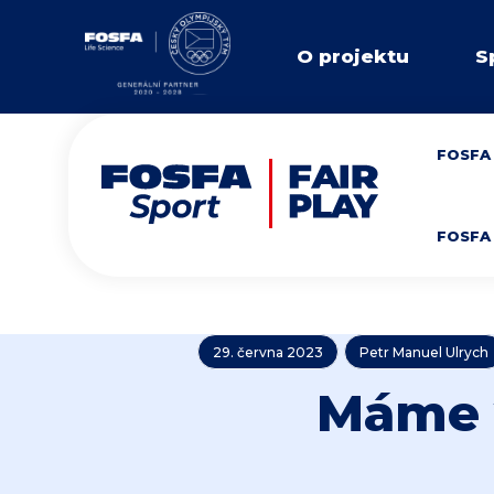
O projektu
S
FOSFA 
FOSFA 
29. června 2023
Petr Manuel Ulrych
Máme v