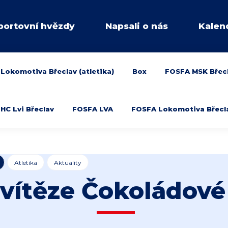
portovní hvězdy
Napsali o nás
Kalen
Lokomotiva Břeclav (atletika)
Box
FOSFA MSK Břec
HC Lvi Břeclav
FOSFA LVA
FOSFA Lokomotiva Břeclav
Atletika
Aktuality
ítěze Čokoládové 