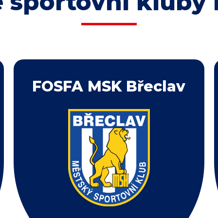
 sportovní kluby 
FOSFA MSK Břeclav