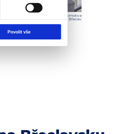
vou trofejí
Foto: FOSFA Lokomotiva
Břeclav
Povolit vše