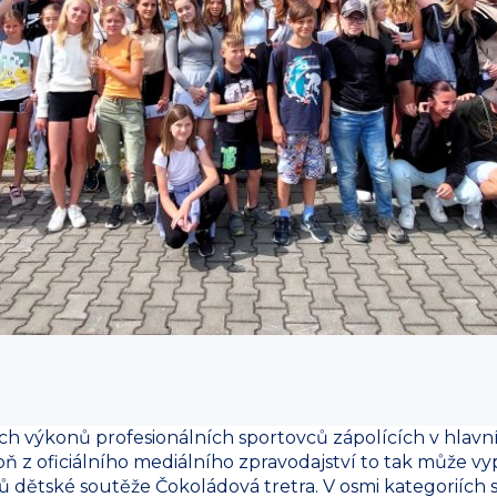
h výkonů profesionálních sportovců zápolících v hlavní 
oň z oficiálního mediálního zpravodajství to tak může 
ů dětské soutěže Čokoládová tretra. V osmi kategoriích si