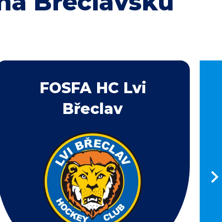
na Břeclavsku
FOSFA HC Lvi
Břeclav