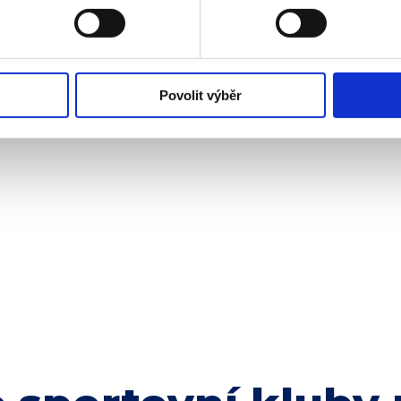
édnout na videu na
ípravky Břeclav:
Tomáš Horáček se s
Povolit výběr