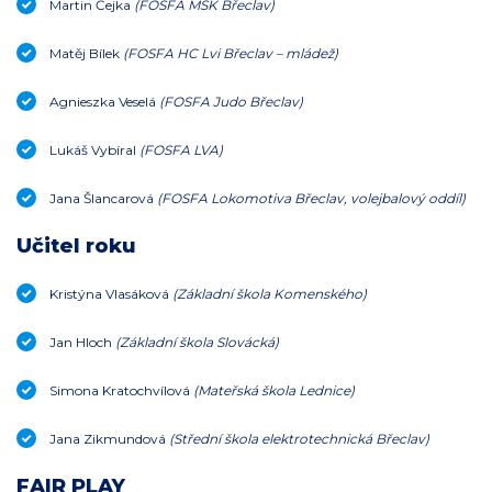
Martin Čejka
(FOSFA MSK Břeclav)
Matěj Bílek
(FOSFA HC Lvi Břeclav – mládež)
Agnieszka Veselá
(FOSFA Judo Břeclav)
Lukáš Vybíral
(FOSFA LVA)
Jana Šlancarová
(FOSFA Lokomotiva Břeclav, volejbalový oddíl)
Učitel roku
Kristýna Vlasáková
(Základní škola Komenského)
Jan Hloch
(Základní škola Slovácká)
Simona Kratochvílová
(Mateřská škola Lednice)
Jana Zikmundová
(Střední škola elektrotechnická Břeclav)
FAIR PLAY