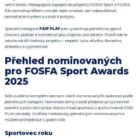
velmi blízko. Pedagogové zapojení do projektů FOSFA Sport a FOSFA
Edu pomáhají dětem rozvíjet nejen znalosti, ale i odpovědnost,
samostatné myšlení a vztah k pohybu.
Speciální kategorie
FAIR PLAY
pak vyzdvihuje jednotlivce, jejichž
chování, postoje a rozhodnutí jsou inspirací pro ostatní. Právě zde se
nejvíce odráží hodnoty projektu – respekt, úcta, důvěra, disciplína,
přátelství a výjimečnost.
Přehled nominovaných
pro FOSFA Sport Awards
2025
Níže uvádíme kompletní seznam všech nominovaných osobností podle
jednotlivých kategorií. Nominace samy o sobě představují významné
ocenění a potvrzení práce, kterou mladí sportovci v duchu hodnot FAIR
PLAY odvádějí. Grafické medailonky jednotlivých nominovaných si
můžete prohlédnout v galerii níže.
Sportovec roku