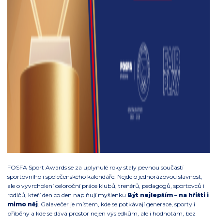
FOSFA Sport Awards se za uplynulé roky staly pevnou součástí
sportovního i společenského kalendáře. Nejde o jednorázovou slavnost,
ale o vyvrcholení celoroční práce klubů, trenérů, pedagogů, sportovců i
rodičů, kteří den co den naplňují myšlenku
Být nejlepším – na hřišti i
mimo něj
. Galavečer je místem, kde se potkávají generace, sporty i
příběhy a kde se dává prostor nejen výsledkům, ale i hodnotám, bez