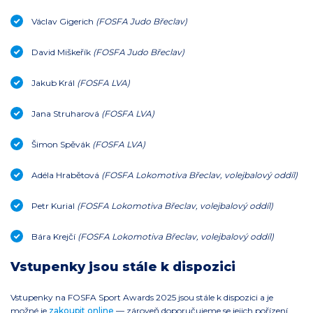
Václav Gigerich
(FOSFA Judo Břeclav)
David Miškeřík
(FOSFA Judo Břeclav)
Jakub Král
(FOSFA LVA)
Jana Struharová
(FOSFA LVA)
Šimon Spěvák
(FOSFA LVA)
Adéla Hrabětová
(FOSFA Lokomotiva Břeclav, volejbalový oddíl)
Petr Kurial
(FOSFA Lokomotiva Břeclav, volejbalový oddíl)
Bára Krejčí
(FOSFA Lokomotiva Břeclav, volejbalový oddíl)
Vstupenky jsou stále k dispozici
Vstupenky na FOSFA Sport Awards 2025 jsou stále k dispozici a je
možné je
zakoupit online
— zároveň doporučujeme se jejich pořízení