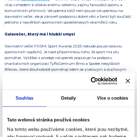
včas vzhledem k očekávanému velkému zájmu fanoušků sportu a
komunitních příznivců. Vstupenka totiž není pouze vstupenkou na
slavnostní večer, ale je zároveň podporou dobré věci a šancí být součástí
jednoho z největších sportovních společenských okamžiků roku.
Galavečer, který má i hlubší smysl
Slavnostní večer FOSFA Sport Awards 2025 nebude pouze oslavou
sportovních úspěchů. Je také připomínkou toho, že sport má sílu
pomáhat. Výtěžek z prodeje vstupenek poputuje na podporu
charitativních organizací TyfloCentrum Brno a Spolek neslyšících
Břeclav, které dlouhodobě pomáhají lidem se zrakovým a sluchovým
handicapem.
Každý, kdo se galavečera zúčastní, se tak stává součástí širšího příběhu –
příběhu solidarity, odpovědnosti a snahy měnit svět kolem sebe k
Souhlas
Detaily
Více o cookies
lepšímu.
FOSFA Sport Awards 2025 jsou oslavou lidí, kteří sportem žijí, inspirují
své okolí a dokazují, že hodnoty FAIR PLAY mají v dnešní době stále své
Tato webová stránka používá cookies
pevné místo.
Na tomto webu používáme cookies, které jsou nezbytné,
aby fungoval správně. S vaším souhlasem pak budeme