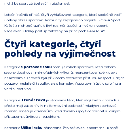
nichž by sport ztrácel svůj hlubší smysl.
Letošní ročník přináší čtyři vyhlašované kategorie, které společně tvoří
ucelený obraz sportovní komunity zapojené do projektu FOSFA Sport.
Každá z nich zdůrazňuje jiný rozměr úspěchu – výkon, vedení,
vzdělávání i lidský přístup založený na principech FAIR PLAY.
Čtyři kategorie, čtyři
pohledy na výjimečnost
Kategorie
Sportovec roku
oceňuje mladé sportovce, kteří během
sezony dosahovali mimořádných výkonů, reprezentovali své kluby s
nasazením a zároveň byli příkladem poctivého přístupu ke sportu. Nejde
pouze o medaile či tabulky, ale o komplexní sportovní růst, disciplínu a
vnitřní motivaci.
Kategorie
Trenér roku
je věnována těm, kteří stojí často v pozadí, a
přesto mají zásadní vliv na formování osobností mladých sportovců.
Ocenění směřuje k trenérům, kteří dokážou spojit odbornost s lidským
přístupem, důvěrou a respektem.
Kategorie
Učitel roku
připomíná, že vzdělávání a sport mají k sobě