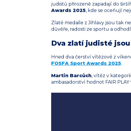
judistů přirozeně zapadají do šir
Awards 2025
, kde se oceňují ne
Zlaté medaile z Jihlavy jsou tak ne
důvěře, radosti ze sportu a odhod
Dva zlatí judisté js
Hned dva čerství vítězové z vík
FOSFA Sport Awards 2025
.
Martin Barcůch
, vítěz v katego
ambasadorství hodnot FAIR PLAY 