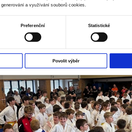
jich starty velký význam.
y generování a využívání souborů cookies.
atami a každý další krok
m judistům růst – nejen
.
Preferenční
Statistické
 FOSFA Sport. Nejde pouze o okamžité úspěchy, ale o vyt
nejlepší verzí sebe sama – na hřišti i mimo něj.
Povolit výběr