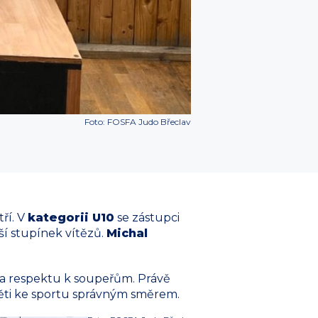
Foto: FOSFA Judo Břeclav
ří. V
kategorii U10
se zástupci
ší stupínek vítězů.
Michal
su a respektu k soupeřům. Právě
t děti ke sportu správným směrem.