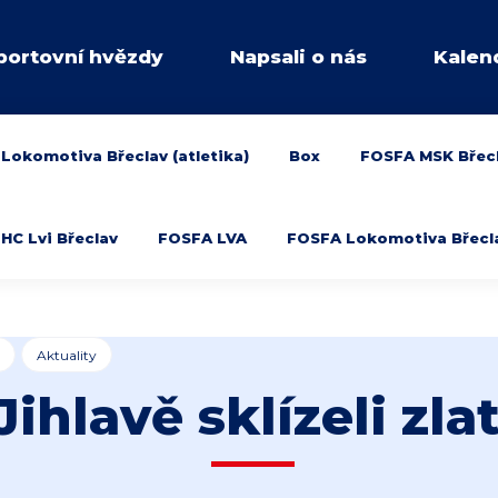
portovní hvězdy
Napsali o nás
Kalen
Lokomotiva Břeclav (atletika)
Box
FOSFA MSK Břec
HC Lvi Břeclav
FOSFA LVA
FOSFA Lokomotiva Břeclav
Aktuality
Jihlavě sklízeli zl