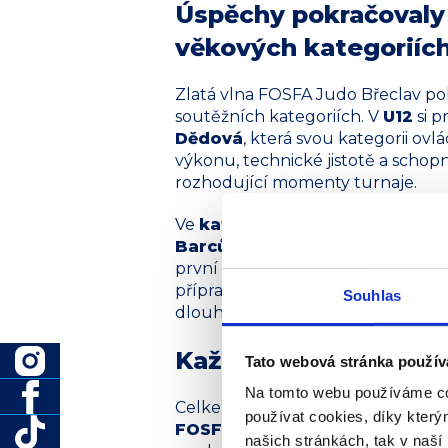
Úspěchy pokračovaly 
věkových kategoriíc
Zlatá vlna FOSFA Judo Břeclav pok
soutěžních kategoriích. V
U12
si p
Dědová
, která svou kategorii ov
výkonu, technické jistotě a schop
rozhodující momenty turnaje.
Ve
kategorii U14
pak na zlatý ú
Barcůch
, jenž potvrdil svou výko
první místo. Jeho vystoupení byl
přípravy, vytrvalosti a správně nas
Souhlas
dlouhodobém horizontu promítá 
Každý start má svou
Tato webová stránka použív
Na tomto webu používáme co
Celkem se jihlavských závodů zúč
používat cookies, díky kter
FOSFA Judo Břeclav
. Ne všichn
našich stránkách, tak v naší 