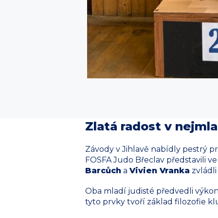
Zlatá radost v nejml
Závody v Jihlavě nabídly pestrý p
FOSFA Judo Břeclav představili ve
Barcůch
a
Vivien Vranka
zvládli
Oba mladí judisté předvedli výkon,
tyto prvky tvoří základ filozofie 