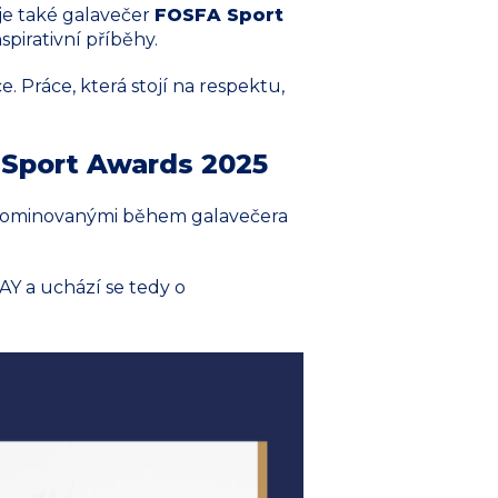
je také galavečer
FOSFA Sport
spirativní příběhy.
e. Práce, která stojí na respektu,
A Sport Awards 2025
i nominovanými během galavečera
AY a uchází se tedy o