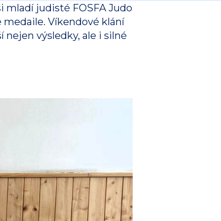
si mladí judisté FOSFA Judo
té medaile. Víkendové klání
nejen výsledky, ale i silné