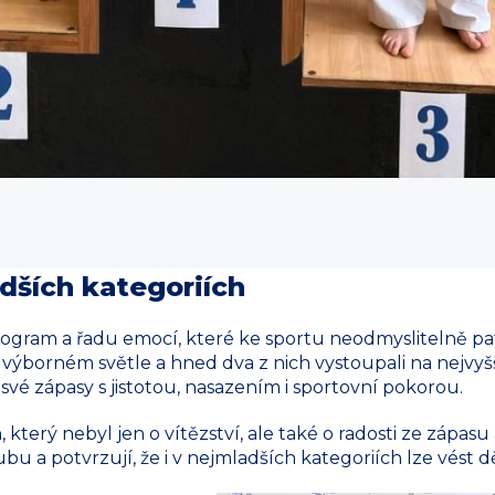
adších kategoriích
rogram a řadu emocí, které ke sportu neodmyslitelně pat
 výborném světle a hned dva z nich vystoupali na nejvyš
 své zápasy s jistotou, nasazením i sportovní pokorou.
 který nebyl jen o vítězství, ale také o radosti ze zápa
klubu a potvrzují, že i v nejmladších kategoriích lze vés