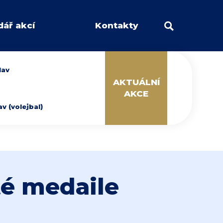
dář akcí
Kontakty
lav
AKTUÁLNÍ
AKCE
 (volejbal)
até medaile