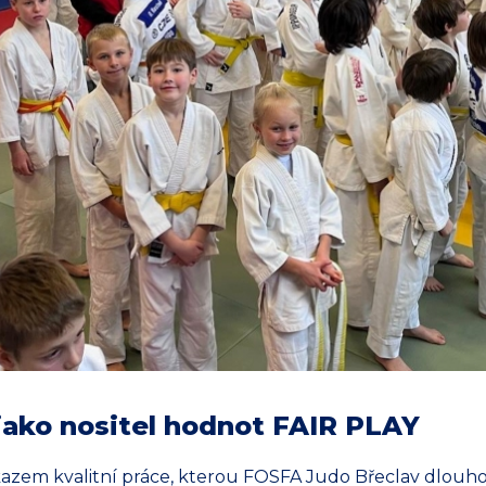
jako nositel hodnot FAIR PLAY
ůkazem kvalitní práce, kterou FOSFA Judo Břeclav dlou