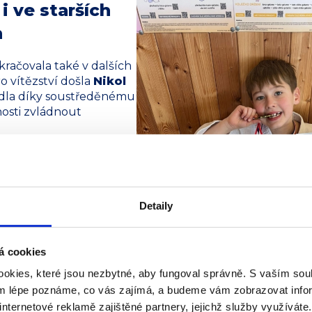
i ve starších
h
račovala také v dalších
ro vítězství došla
Nikol
ládla díky soustředěnému
nosti zvládnout
spěch navázal
Martin
nnost a vybojoval další
o ukázkou systematické
tavené práce, která se v
Detaily
do výsledků.
 hodnotu
á cookies
okies, které jsou nezbytné, aby fungoval správně. S vaším s
astnilo
sedm judistů
ým lépe poznáme, co vás zajímá, a budeme vám zobrazovat infor
i tentokrát dosáhli na
internetové reklamě zajištěné partnery, jejichž služby využíváte