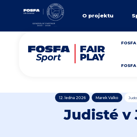
O projektu
S
FOSFA 
FOSFA 
12. ledna 2026
Marek Valko
Judo
Judisté v 