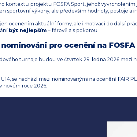
šího kontextu projektu FOSFA Sport, jehož vyvrcholením 
jen sportovní výkony, ale především hodnoty, postoje a in
jen oceněním aktuální formy, ale i motivací do další prác
lání
být nejlepším
– férově a s pokorou.
ou nominováni pro ocenění na FOSF
endového turnaje budou ve čtvrtek 29. ledna 2026 mez
rii U14, se nachází mezi nominovanými na ocenění FAIR PL
v novém roce 2026.