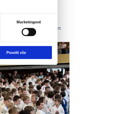
Marketingové
váření prostředí, kde má sport
Povolit vše