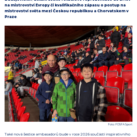
na mistrovství Evropy či kvalifikačního zápasu o postup na
mistrovství světa mezi Českou republikou a Chorvatskem v
Praze
.
Foto: FOSFA Sport
Také nová šestice ambasadorů bude v roce 2026 součástí inspirativního