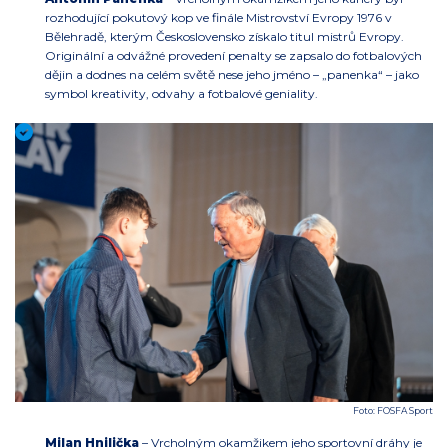
rozhodující pokutový kop ve finále Mistrovství Evropy 1976 v
Bělehradě, kterým Československo získalo titul mistrů Evropy.
Originální a odvážné provedení penalty se zapsalo do fotbalových
dějin a dodnes na celém světě nese jeho jméno – „panenka“ – jako
symbol kreativity, odvahy a fotbalové geniality.
Foto: FOSFA Sport
Milan Hnilička
– Vrcholným okamžikem jeho sportovní dráhy je