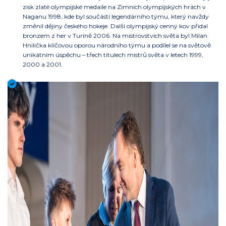
zisk zlaté olympijské medaile na Zimních olympijských hrách v
Naganu 1998, kde byl součástí legendárního týmu, který navždy
změnil dějiny českého hokeje. Další olympijský cenný kov přidal
bronzem z her v Turíně 2006. Na mistrovstvích světa byl Milan
Hnilička klíčovou oporou národního týmu a podílel se na světově
unikátním úspěchu – třech titulech mistrů světa v letech 1999,
2000 a 2001.