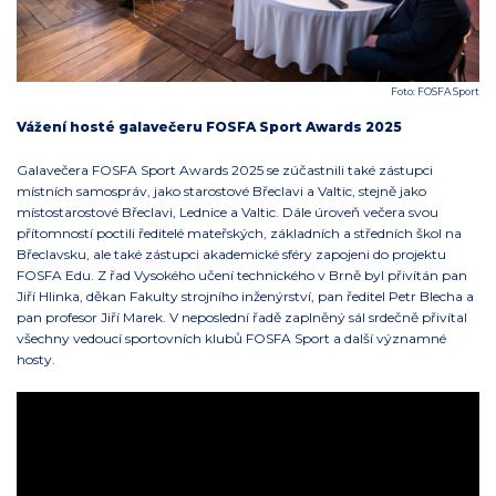
Foto: FOSFA Sport
Vážení hosté galavečeru FOSFA Sport Awards 2025
Galavečera FOSFA Sport Awards 2025 se zúčastnili také zástupci
místních samospráv, jako starostové Břeclavi a Valtic, stejně jako
místostarostové Břeclavi, Lednice a Valtic. Dále úroveň večera svou
přítomností poctili ředitelé mateřských, základních a středních škol na
Břeclavsku, ale také zástupci akademické sféry zapojeni do projektu
FOSFA Edu. Z řad Vysokého učení technického v Brně byl přivítán pan
Jiří Hlinka, děkan Fakulty strojního inženýrství, pan ředitel Petr Blecha a
pan profesor Jiří Marek. V neposlední řadě zaplněný sál srdečně přivítal
všechny vedoucí sportovních klubů FOSFA Sport a další významné
hosty.