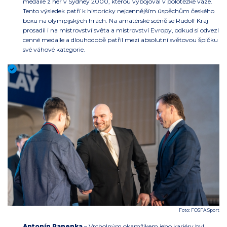
medaile z her v Sydney 2000, kterou vybojoval v polotěžké váze.
Tento výsledek patří k historicky nejcennějším úspěchům českého
boxu na olympijských hrách. Na amatérské scéně se Rudolf Kraj
prosadil i na mistrovství světa a mistrovství Evropy, odkud si odvezl
cenné medaile a dlouhodobě patřil mezi absolutní světovou špičku
své váhové kategorie.
Foto: FOSFA Sport
Antonín Panenka
– Vrcholným okamžikem jeho kariéry byl