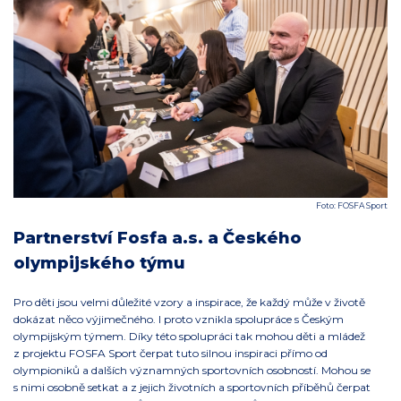
Foto: FOSFA Sport
Partnerství Fosfa a.s. a Českého
olympijského týmu
Pro děti jsou velmi důležité vzory a inspirace, že každý může v životě
dokázat něco výjimečného. I proto vznikla spolupráce s Českým
olympijským týmem. Díky této spolupráci tak mohou děti a mládež
z projektu FOSFA Sport čerpat tuto silnou inspiraci přímo od
olympioniků a dalších významných sportovních osobností. Mohou se
s nimi osobně setkat a z jejich životních a sportovních příběhů čerpat