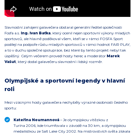
Slavnostní zahájení galavečera obstaral generální ředitel společnosti
Fosfa a.s.
Ing. Ivan Baťka
, který ocenil nejen sportovní výkony mladých
sportovců, ale hlavně poděkoval všem, kteří se v rámci FOSFA Sport
podílejí na podpoře růstu mladých sportovců v rámci hodnot FAIR PLAY,
a to v duchu společné spolupráce, bez které by tento projekt nebyl tak
úspěšný. Celým večerem provedl hosty herec a moderátor
Marek
Vašut
, který dodal galavečeru slavnostní i lidský rozměr.
Olympijské a sportovní legendy v hlavní
roli
Mezi vzácnými hosty galavečera nechyběly výrazné osobnosti českého
sportu:
Kateřina Neumannová
– Je olympijskou vítězkou z
Turína 2006, kde triumfovala v závodě na 30 km, a olympijskou
medailistkou ze Salt Lake City 2002. Na mistrovstvích světa získala