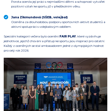
Porota ocenila její práci s nejmladšími dětmi a schopnost vytvářet
pozitivní vztah ke sportu již v předškolním věku.
Jana Zikmundová (SŠEB, volejbal)
Oceněna za dlouhodobou podporu sportovních aktivit studentů a
aktivní spolupráci s volejbalovým oddílem.
Speciální kategorií večera bylo ocenění
FAIR PLAY
, které vyzdvihuje
jednotlivce, jejichž chování a přístup ke sportu jsou inspirací pro ostatní.
Každý z oceněných se stal ambasadorem jedné z olympijských hodnot
pro celý rok 2026.