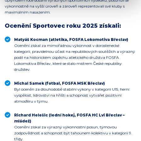
uplynulém roce dosáhli výrazných sportovních výsledků, posunuli se
výkonnostně na vyšší úroveň a zároveň reprezentovali své kluby s
maximálním nasazením.
Ocenění Sportovec roku 2025 získali:
Matyáš Kocman (atletika, FOSFA Lokomotiva Břeclav)
Ocenění získal za mimořádnou výkonnost v dorostenecké
kategorii, pravidelnou účast na republikových soutěžích a výrazný
podíl na historickém úspěchu atletického družstva FOSFA
Lokomotiva Břeclav, které se stalo mistrem České republiky
družstev.
Michal Samek (fotbal, FOSFA MSK Břeclav)
Byl oceněn za dlouhodobě stabilní výkony v kategorii U15, herní
vyspělost, lídrovství na hřišti a schopnost vytvářet pozitivní
atmosféru v týmu.
Richard Helešic (lední hokej, FOSFA HC Lvi Břeclav –
mládež)
Ocenění získal za výrazný výkonnostní posun, týmovou
zodpovědnost a schopnost být tahounem kolektivu v kategorii 9.
třídy.