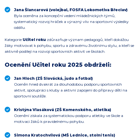
Jana Šlancarová (volejbal, FOSFA Lokomotiva Břeclav)
Byla oceněna za koncepční vedení mládežnických týmů,
systematický rozvoj hráček a výrazný vliv na sportovní výsledky
oddílu.
Kategorie
Učitel roku
zdůrazňuje význam pedagogů, kteří dokážou
žáky motivovat k pohybu, sportu a zdravému životnímu stylu, a kteří se
aktivně podílejí na rozvoji sportovních aktivit ve školách.
Ocenění Učitel roku 2025 obdrželi:
Jan Hloch (ZŠ Slovácká, judo a fotbal)
Oceněn hned dvakrát za dlouhodobou podporu sportovních
aktivit, spolupráci s kluby a aktivní zapojení do přípravy dětí na
sportovní soutěže.
Kristýna Vlasáková (ZŠ Komenského, atletika)
Ocenění získala za systematickou podporu atletiky ve škole a
motivaci žáků k pravidelnému pohybu.
Simona Kratochvílová (MŠ Lednice, stolní tenis)