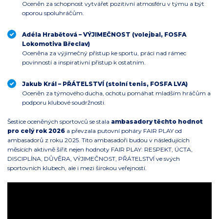
Oceněn za schopnost vytvářet pozitivní atmosféru v týmu a být
oporou spoluhráčům.
Adéla Hrabětová – VÝJIMEČNOST (volejbal, FOSFA
Lokomotiva Břeclav)
Oceněna za výjimečný přístup ke sportu, práci nad rámec
povinností a inspirativní přístup k ostatním.
Jakub Král – PŘÁTELSTVÍ (stolní tenis, FOSFA LVA)
Oceněn za týmového ducha, ochotu pomáhat mladším hráčům a
podporu klubové soudržnosti.
Šestice oceněných sportovců se stala
ambasadory těchto hodnot
pro celý rok 2026
a převzala putovní poháry FAIR PLAY od
ambasadorů z roku 2025. Tito ambasadoři budou v následujících
měsících aktivně šířit nejen hodnoty FAIR PLAY: RESPEKT, ÚCTA,
DISCIPLÍNA, DŮVĚRA, VÝJIMEČNOST, PŘÁTELSTVÍ ve svých
sportovních klubech, ale i mezi širokou veřejností.