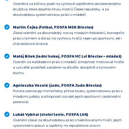
Oceněna za klíčový podíl na výchově úspěšného dorosteneckého
družstva, které dosáhlo titulu mistrů České republiky, a za
dlouhodobou systematickou práci s mládeží.
Martin Čejka (fotbal, FOSFA MSK Břeclav)
Získal ocenění za dlouhodobý rozvoj mladých fotbalistů, koncepční
práci s týmem a důraz na výchovu hráčů nejen po sportovní, ale i
charakterové stránce.
Matěj Bílek (lední hokej, FOSFA HC Lvi Břeclav – mládež)
Oceněn za každodenní práci s mládeží, schopnost motivovat hráče
a vytvářet prostředí založené na důvěře, disciplíně a týmovém
duchu.
Agnieszka Veselá (judo, FOSFA Judo Břeclav)
Porota ocenila její mimořádný přínos klubu, systematickou práci s
mladými judisty a schopnost rozvíjet jejich sportovní i osobnostní
potenciál.
Lukáš Vybíral (stolní tenis, FOSFA LVA)
Ocenění získal za dlouhodobou práci s talentovanými hráči, jejich
výkonnostní posun a úspěchy na republikové úrovni.