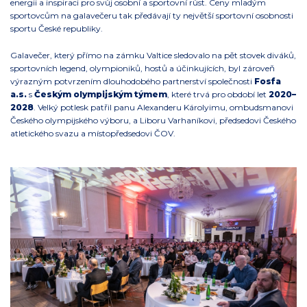
energii a inspiraci pro svůj osobní a sportovní růst. Ceny mladým
sportovcům na galavečeru tak předávají ty největší sportovní osobnosti
sportu České republiky.
Galavečer, který přímo na zámku Valtice sledovalo na pět stovek diváků,
sportovních legend, olympioniků, hostů a účinkujících, byl zároveň
výrazným potvrzením dlouhodobého partnerství společnosti
Fosfa
a.s.
s
Českým olympijským týmem
, které trvá pro období let
2020–
2028
. Velký potlesk patřil panu Alexanderu Károlyimu, ombudsmanovi
Českého olympijského výboru, a Liboru Varhaníkovi, předsedovi Českého
atletického svazu a místopředsedovi ČOV.