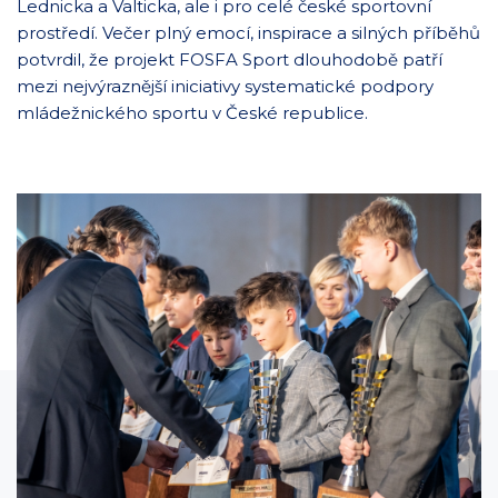
Lednicka a Valticka, ale i pro celé české sportovní
prostředí. Večer plný emocí, inspirace a silných příběhů
potvrdil, že projekt FOSFA Sport dlouhodobě patří
mezi nejvýraznější iniciativy systematické podpory
mládežnického sportu v České republice.