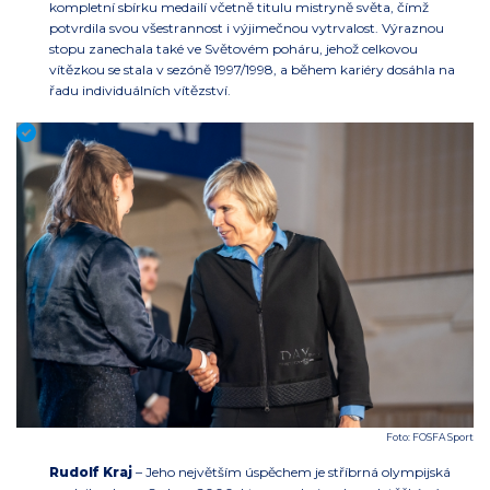
kompletní sbírku medailí včetně titulu mistryně světa, čímž
potvrdila svou všestrannost i výjimečnou vytrvalost. Výraznou
stopu zanechala také ve Světovém poháru, jehož celkovou
vítězkou se stala v sezóně 1997/1998, a během kariéry dosáhla na
řadu individuálních vítězství.
Foto: FOSFA Sport
Rudolf Kraj
– Jeho největším úspěchem je stříbrná olympijská