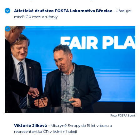
Atletické družstvo FOSFA Lokomotiva Břeclav
– Úřadující
mistři ČR mezi družstvy
Foto: FOSFA Sport
Viktorie Jílková
– Mistryně Evropy do 19 let v boxu a
reprezentantka ČR v ledním hokeji