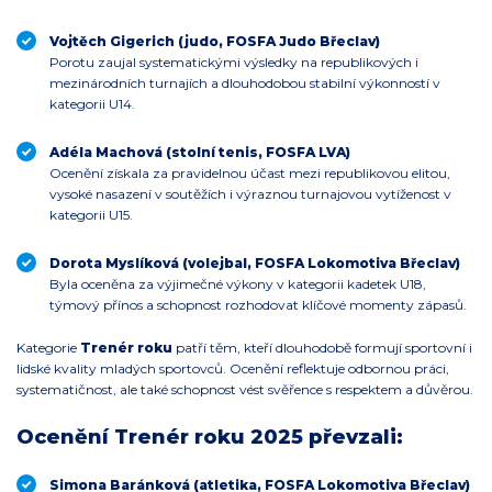
Vojtěch Gigerich (judo, FOSFA Judo Břeclav)
Porotu zaujal systematickými výsledky na republikových i
mezinárodních turnajích a dlouhodobou stabilní výkonností v
kategorii U14.
Adéla Machová (stolní tenis, FOSFA LVA)
Ocenění získala za pravidelnou účast mezi republikovou elitou,
vysoké nasazení v soutěžích i výraznou turnajovou vytíženost v
kategorii U15.
Dorota Myslíková (volejbal, FOSFA Lokomotiva Břeclav)
Byla oceněna za výjimečné výkony v kategorii kadetek U18,
týmový přínos a schopnost rozhodovat klíčové momenty zápasů.
Kategorie
Trenér roku
patří těm, kteří dlouhodobě formují sportovní i
lidské kvality mladých sportovců. Ocenění reflektuje odbornou práci,
systematičnost, ale také schopnost vést svěřence s respektem a důvěrou.
Ocenění Trenér roku 2025 převzali:
Simona Baránková (atletika, FOSFA Lokomotiva Břeclav)