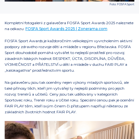
Foto: FOSFA Sport
Kompletní fotogalerii z galavečera FOSFA Sport Awards 2025 naleznete
na odkazu:
FOSFA Sport Awards 2025 | Zonerama.com
FOSFA Sport Awards je každoročním velkolepým vyvrcholením aktivní
podpory zdravého rozvoje dětí a mládeže v regionu Břeclavska. FOSFA
Sport dlouhodobě pomáhá vytvářet to nejlepší prostředí pro rozvoj
zásadních lidských hodnot RESPEKT, ÚCTA, DISCIPLÍNA, DŮVĚRA,
VÝJIMEČNOST a PŘÁTELSTVÍ u dětí a mládeže v duchu FAIR PLAY a
„kalokagathia“ prostřednictvím sportu.
Na galavečeru jsou tak oceněny nejen výkony mladých sportovců, ale
také přínosy těch, kteří jim vytvářejí ty nejlepší podmínky pro jejich
rozvoj: trenérů a učitelů. Ceny jsou tak udělovány v kategoriích
Sportovec roku, Trenér roku a Učitel roku. Speciální cenou pak je ocenění
FAIR PLAY těm, kteří svým činem či přístupem naplňují některou ze
základních životních hodnot FAIR PLAY.