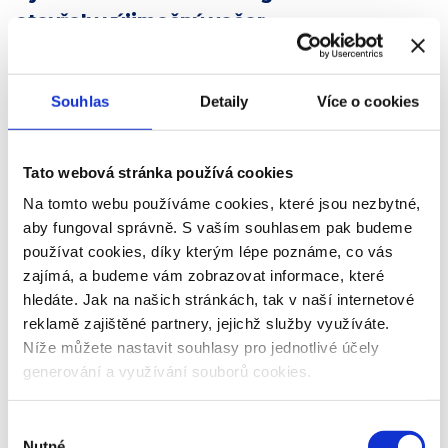
otevřely výjimečný večer
Souhlas
Detaily
Více o cookies
Tato webová stránka používá cookies
Na tomto webu používáme cookies, které jsou nezbytné,
aby fungoval správně. S vaším souhlasem pak budeme
používat cookies, díky kterým lépe poznáme, co vás
zajímá, a budeme vám zobrazovat informace, které
hledáte. Jak na našich stránkách, tak v naší internetové
reklamě zajištěné partnery, jejichž služby využíváte.
Foto: FOSFA Sport
Níže můžete nastavit souhlasy pro jednotlivé účely
generování a využívání souborů cookies.
Ještě před samotným zahájením hlavního programu měli návštěvníci
možnost projít si výstavu sportovních artefaktů, která připomněla
klíčové okamžiky českého sportu a olympijské historie. Výstava vytvořila
Výběr
důstojný rámec celému galavečeru a symbolicky propojila minulost,
Nutné