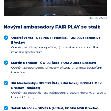
Foto: FOSFA Sport
Novými ambasadory FAIR PLAY se stali:
Ondřej Varga – RESPEKT (atletika, FOSFA Lokomotiva
Břeclav)
Oceněn za přístup k soupeřům, týmovost a ochotu pomáhat
mladším sportovcům.
Martin Barcůch – ÚCTA (judo, FOSFA Judo Břeclav)
Oceněn za dlouhodobý příkladný přístup k tréninku, soupeřům i
trenérům.
Jiří Machovský – DISCIPLÍNA (lední hokej, FOSFA HC Lvi
Břeclav – mládež)
Oceněn za zodpovědnost, každodenní pracovní morálku a respekt
k pravidlům hry.
Jakub Mračna – DŮVĚRA (fotbal, FOSFA MSK Břeclav)