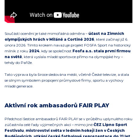
Součástí ocenění je také mimořádná odměna –
účast na Zimních
olympijských hrách v Miláně a Cortině 2026
, které začínají již 6.
února 2026. Tímto krokem navazuje projekt FOSFA Sport na historický
milník z roku
2024
, kdy se společnost
Fosfa a.s. stala první firmou
na světě
, která vyslala mladé sportovce přímo na olympijské hry –
tehdy do Paříže.
Tato výprava byla široce sledována médii, včetně České televize, a stala
se silným symbolem propojení průmyslové firmy, sportu a výchovy
mladé generace.
Aktivní rok ambasadorů FAIR PLAY
Předchozí šestice ambasadorů FAIR PLAY se v průběhu uplynulého roku
zúčastnila celé řady výjimečných akcí – mimo jiné
ČEZ Lipno Sport
Festivalu
,
mistrovství světa v ledním hokeji žen v Českých
Budějovicích
,
utkání české fotbalové reprezentace do 21 let