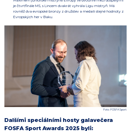
Maximem juniorské mistryně Evropy ve dvouhře mezi dospělými
je čtvrtfinále MS, s Lincem dvakrát vyhrála Ligu mistryň. Má
rovněž dva evropské bronzy z družstev a medaili stejné hodnoty z
Evropských her v Baku.
Foto: FOSFA Sport
Dalšími speciálními hosty galavečera
FOSFA Sport Awards 2025 byli: