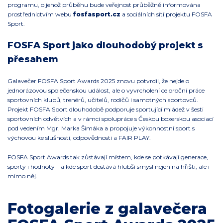
programu, o jehož průběhu bude veřejnost průběžně informována
prostřednictvím webu
fosfasport.cz
a sociálních sítí projektu FOSFA
Sport.
FOSFA Sport jako dlouhodobý projekt s
přesahem
Galavečer FOSFA Sport Awards 2025 znovu potvrdil, že nejde o
jednorázovou společenskou událost, ale o vyvrcholení celoroční práce
sportovních klubů, trenérů, učitelů, rodičů i samotných sportovců.
Projekt FOSFA Sport dlouhodobě podporuje sportující mládež v šesti
sportovních odvětvích a v rámci spolupráce s Českou boxerskou asociací
pod vedením Mgr. Marka Šimáka a propojuje výkonnostní sport s
výchovou ke slušnosti, odpovědnosti a FAIR PLAY.
FOSFA Sport Awards tak zůstávají místem, kde se potkávají generace,
sporty i hodnoty – a kde sport dostává hlubší smysl nejen na hřišti, ale i
mimo něj.
Fotogalerie z galavečera