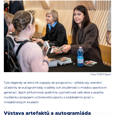
Foto: FOSFA Sport
Tyto legendy se aktivně zapojily do programu – předávaly ocenění,
účastnily se autogramiády a sdílely své zkušenosti s mladou sportovní
generací. Jejich přítomnost podtrhla výjimečnost celé akce a posílila
myšlenku propojení vrcholového sportu s každodenní prací v
mládežnických klubech.
Výstava artefaktů a autogramiáda