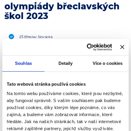
olympiády břeclavských
škol 2023
ZŠ Břeclav Slovácká
ZŠ Břeclav Na Valtické
Souhlas
Detaily
Více o cookies
Gymnázium Břeclav /2. stupeň/
Tato webová stránka používá cookies
ZŠ Břeclav Komenského
Na tomto webu používáme cookies, které jsou nezbytné,
aby fungoval správně. S vaším souhlasem pak budeme
používat cookies, díky kterým lépe poznáme, co vás
ZŠ Břeclav Kpt. Nálepky
zajímá, a budeme vám zobrazovat informace, které
hledáte. Jak na našich stránkách, tak v naší internetové
reklamě zajištěné partnery, jejichž služby využíváte.
ZŠ Břeclav Kupkova