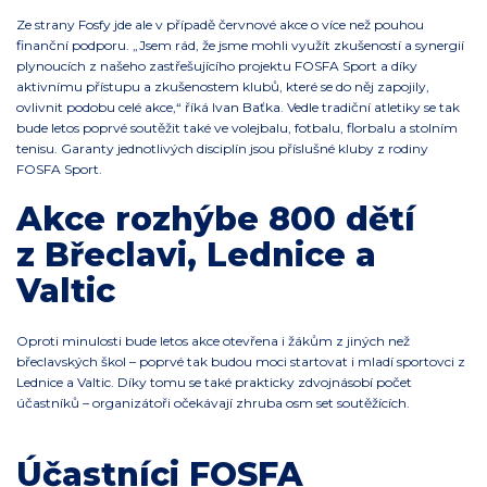
Ze strany Fosfy jde ale v případě červnové akce o více než pouhou
finanční podporu. „Jsem rád, že jsme mohli využít zkušeností a synergií
plynoucích z našeho zastřešujícího projektu FOSFA Sport a díky
aktivnímu přístupu a zkušenostem klubů, které se do něj zapojily,
ovlivnit podobu celé akce,“ říká Ivan Baťka. Vedle tradiční atletiky se tak
bude letos poprvé soutěžit také ve volejbalu, fotbalu, florbalu a stolním
tenisu. Garanty jednotlivých disciplín jsou příslušné kluby z rodiny
FOSFA Sport.
Akce rozhýbe 800 dětí
z Břeclavi, Lednice a
Valtic
Oproti minulosti bude letos akce otevřena i žákům z jiných než
břeclavských škol – poprvé tak budou moci startovat i mladí sportovci z
Lednice a Valtic. Díky tomu se také prakticky zdvojnásobí počet
účastníků – organizátoři očekávají zhruba osm set soutěžících.
Účastníci FOSFA