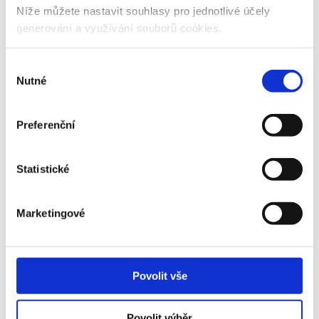
Níže můžete nastavit souhlasy pro jednotlivé účely
generování a využívání souborů cookies.
ZŠ Břeclav J. Noháče /1. stupeň/
Výběr
Nutné
souhlasu
ZŠ Lednice
Preferenční
ZŠ Valtice
Statistické
S podporou města
Marketingové
Významným partnerem čtyřdenní sportovní události bude Město
Břeclav. „Podpora sportu dětí a mládeže je z pohledu města stěžejní.
Jsme si dobře vědomi přínosu pohybových aktivit pro zdravý vývoj dětí
a sport chápeme i jako oblíbenou a smysluplnou volnočasovou aktivitu.
Povolit vše
Proto dlouhodobě vyhlašujeme kromě základních dotací na činnost
také dotační programy na podporu materiálně technické základny
sportu nebo individuálních dotací na podporu mimořádných akcí a
Povolit výběr