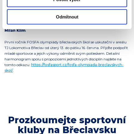
účasti sportovců na významných sportovních akcích. Ze stejného
důvodu se rádi stáváme partnerem sportovních akcí pořádaných na
území města. A u FOSFA olympiády břeclavských škol jsme jednoduše
Odmítnout
nemohli chybět – bude to jedna z klíčových událostí dětského a
mládežnického sportu letošního roku,“ uvádí břeclavský místostarosta
Milan Klim
.
První ročník FOSFA olympiády břeclavských škol se uskuteční v areálu
TJ Lokomotiva Břeclav od úterý 13. do pátku 16. června. Přijďte podpořit
mladé sportovce a jejich výkony odměnit svým potleskem. Detailní
harmonogram spolu s propozicemi jednotlivých disciplín najdete na
tomto odkazu:
https://fosfasport.cz/fosfa-olympiada-breclavskych-
skol/
.
Prozkoumejte sportovní
kluby na Břeclavsku