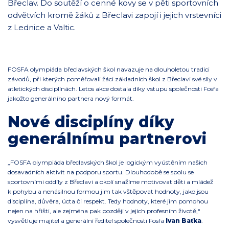
Břeclav. Do soutěží o cenné kovy se v pěti sportovních
odvětvích kromě žáků z Břeclavi zapojí i jejich vrstevníci
z Lednice a Valtic.
FOSFA olympiáda břeclavských škol navazuje na dlouholetou tradici
závodů, při kterých poměřovali žáci základních škol z Břeclavi své síly v
atletických disciplínách. Letos akce dostala díky vstupu společnosti Fosfa
jakožto generálního partnera nový formát.
Nové disciplíny díky
generálnímu partnerovi
„FOSFA olympiáda břeclavských škol je logickým vyústěním našich
dosavadních aktivit na podporu sportu. Dlouhodobě se spolu se
sportovními oddíly z Břeclavi a okolí snažíme motivovat děti a mládež
k pohybu a nenásilnou formou jim tak vštěpovat hodnoty, jako jsou
disciplína, důvěra, úcta či respekt. Tedy hodnoty, které jim pomohou
nejen na hřišti, ale zejména pak později v jejich profesním životě,“
vysvětluje majitel a generální ředitel společnosti Fosfa
Ivan Baťka
.