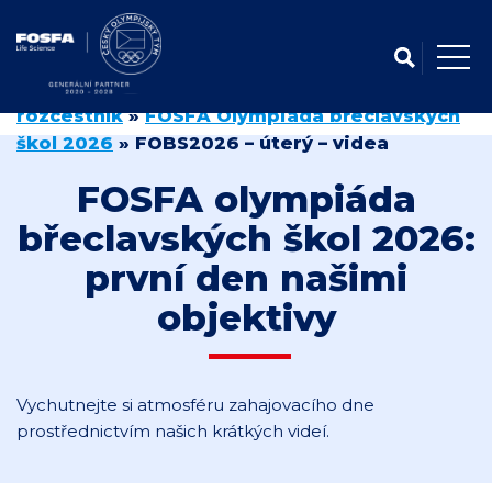
Domů
»
FOSFA olympiáda břeclavských škol –
rozcestník
»
FOSFA Olympiáda břeclavských
škol 2026
»
FOBS2026 – úterý – videa
FOSFA olympiáda
břeclavských škol 2026:
první den našimi
objektivy
Vychutnejte si atmosféru zahajovacího dne
prostřednictvím našich krátkých videí.