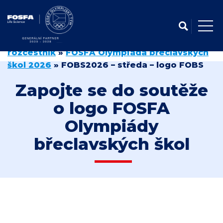
Domů
»
FOSFA olympiáda břeclavských škol –
rozcestník
»
FOSFA Olympiáda břeclavských
škol 2026
»
FOBS2026 – středa – logo FOBS
Zapojte se do soutěže
o logo FOSFA
Olympiády
břeclavských škol