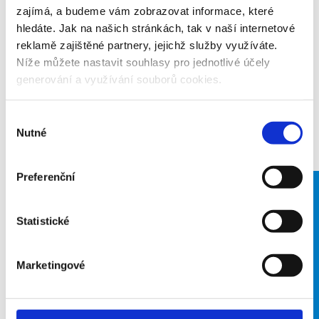
zajímá, a budeme vám zobrazovat informace, které
hledáte. Jak na našich stránkách, tak v naší internetové
reklamě zajištěné partnery, jejichž služby využíváte.
Níže můžete nastavit souhlasy pro jednotlivé účely
Prozkoumejte sportovní
generování a využívání souborů cookies.
kluby na Břeclavsku
Výběr
Nutné
souhlasu
Preferenční
FOSFA
Statistické
Lokomotiva
Břeclav (atletika)
Marketingové