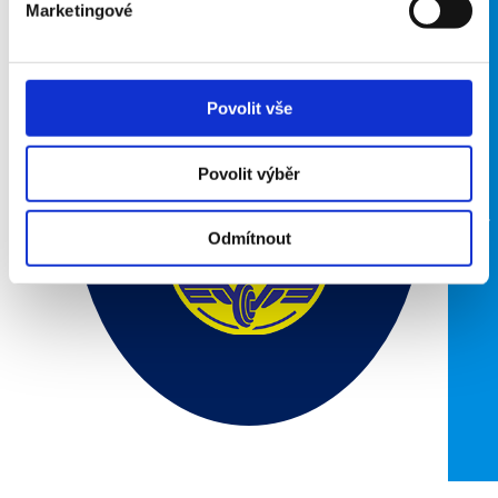
Marketingové
FOSFA
Lokomotiva
Břeclav (atletika)
Povolit vše
Povolit výběr
Odmítnout