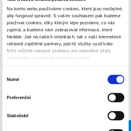
Na tomto webu používáme cookies, které jsou nezbytné,
aby fungoval správně. S vaším souhlasem pak budeme
používat cookies, díky kterým lépe poznáme, co vás
zajímá, a budeme vám zobrazovat informace, které
hledáte. Jak na našich stránkách, tak v naší internetové
reklamě zajištěné partnery, jejichž služby využíváte.
Níže můžete nastavit souhlasy pro jednotlivé účely
generování a využívání souborů cookies.
Výběr
Prozkoumejte sportovní
Nutné
souhlasu
kluby na Břeclavsku
Preferenční
Statistické