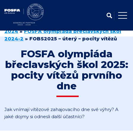
Domů
»
FOSFA olympiáda břeclavských škol
2024
»
FOSFA olympiáda břeclavských škol
2024-2
»
FOBS2025 – úterý – pocity vítězů
FOSFA olympiáda
břeclavských škol 2025:
pocity vítězů prvního
dne
Jak vnímají vítězové zahajovacího dne své výhry? A
jaké dojmy si odnesli další účastníci?