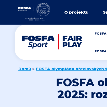
O projektu
S
FOSFA 
FOSFA 
Domů
»
FOSFA olympiáda břeclavských 
FOSFA ol
2025: ro