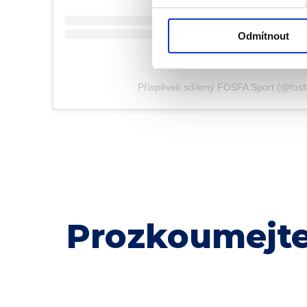
Odmítnout
Příspěvek sdílený FOSFA Sport (@fosf
Prozkoumejte