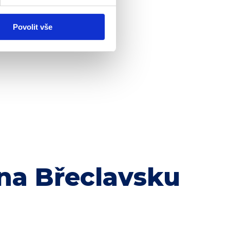
Povolit vše
na Břeclavsku