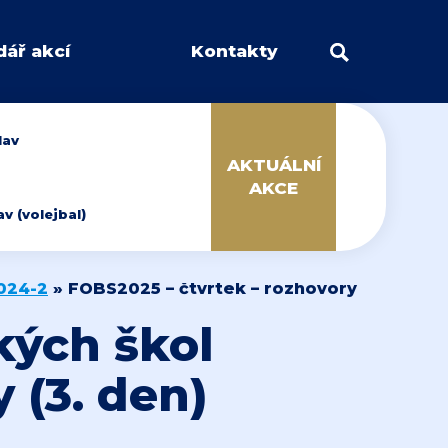
dář akcí
Kontakty
lav
AKTUÁLNÍ
AKCE
 (volejbal)
024-2
»
FOBS2025 – čtvrtek – rozhovory
kých škol
 (3. den)