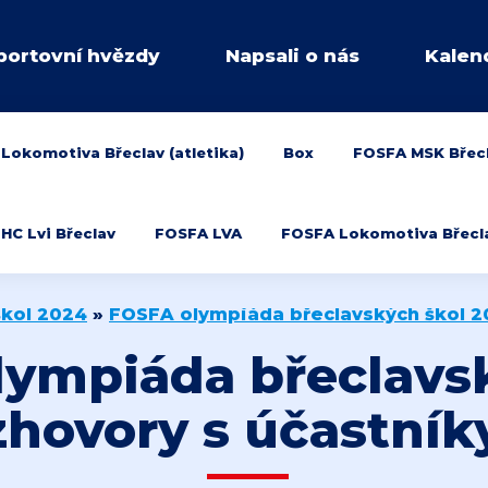
portovní hvězdy
Napsali o nás
Kalen
Lokomotiva Břeclav (atletika)
Box
FOSFA MSK Břec
HC Lvi Břeclav
FOSFA LVA
FOSFA Lokomotiva Břeclav
škol 2024
»
FOSFA olympiáda břeclavských škol 2
ympiáda břeclavs
zhovory s účastníky