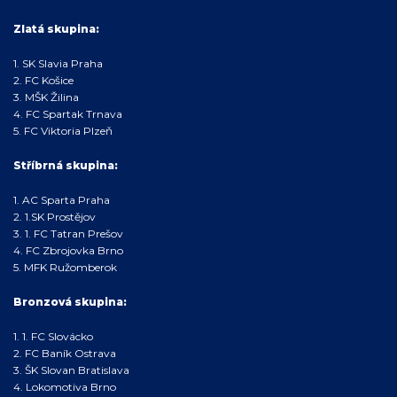
Zlatá skupina:
1. SK Slavia Praha
2. FC Košice
3. MŠK Žilina
4. FC Spartak Trnava
5. FC Viktoria Plzeň
Stříbrná skupina:
1. AC Sparta Praha
2. 1.SK Prostějov
3. 1. FC Tatran Prešov
4. FC Zbrojovka Brno
5. MFK Ružomberok
Bronzová skupina:
1. 1. FC Slovácko
2. FC Baník Ostrava
3. ŠK Slovan Bratislava
4. Lokomotiva Brno