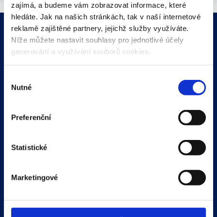
zajímá, a budeme vám zobrazovat informace, které
hledáte. Jak na našich stránkách, tak v naší internetové
Individuální ocenění:
reklamě zajištěné partnery, jejichž služby využíváte.
Níže můžete nastavit souhlasy pro jednotlivé účely
Nejlepší hráčka:
Laura Hamšíková (1. FC Slovácko)
generování a využívání souborů cookies.
Nejlepší brankářka:
Kristýna Semanová (FC Košice)
Výběr
Nutné
Nejlepší střelkyně:
Pamela Tanková (FC Spartak Trnava)
souhlasu
Preferenční
Statistické
Marketingové