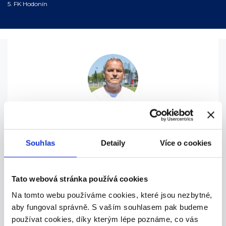
5. FK Hodonín
Zápasy měly náboj, atmosféru. Rodiče mohutně
povzbuzovali své týmy. Celkem turnaj navštívilo
kolem 1500 diváků. Myslím, že kromě fanoušků si
Souhlas
Detaily
Více o cookies
turnaj užily i samotné hráčky.
Tato webová stránka používá cookies
Alexandr Hrabal
Předseda FOSFA MSK Břeclav
Na tomto webu používáme cookies, které jsou nezbytné,
aby fungoval správně. S vaším souhlasem pak budeme
používat cookies, díky kterým lépe poznáme, co vás