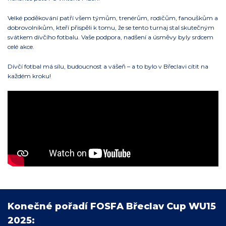
Velké poděkování patří všem týmům, trenérům, rodičům, fanouškům a
dobrovolníkům, kteří přispěli k tomu, že se tento turnaj stal skutečným
svátkem dívčího fotbalu. Vaše podpora, nadšení a úsměvy byly srdcem
celé akce.
Dívčí fotbal má sílu, budoucnost a vášeň – a to bylo v Břeclavi cítit na
každém kroku!
Konečné pořadí FOSFA Břeclav Cup WU15
2025: