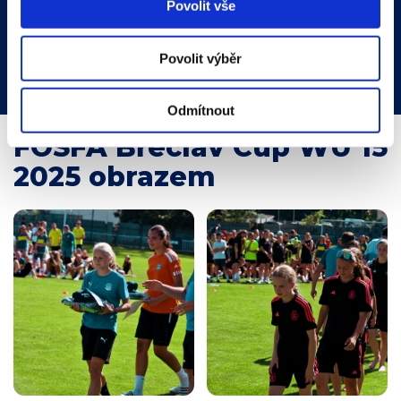
Povolit vše
Povolit výběr
Foto: FOSFA MSK Břeclav
Odmítnout
FOSFA Břeclav Cup WU 15
2025 obrazem