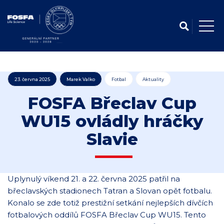
23. června 2025
Marek Valko
Fotbal
Aktuality
FOSFA Břeclav Cup
WU15 ovládly hráčky
Slavie
Uplynulý víkend 21. a 22. června 2025 patřil na
břeclavských stadionech Tatran a Slovan opět fotbalu.
Konalo se zde totiž prestižní setkání nejlepších dívčích
fotbalových oddílů FOSFA Břeclav Cup WU15. Tento