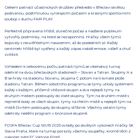
Celkem patnáct účastnických družstev předvedlo v Břeclavi skvělou
podívanou, podtrhnutou vynikajícím počasím a krásnými sportovními
souboji v duchu FAIR PLAY.
Perfektně připravená hřiště, slunečné počasí a nadšené publikum
vytvořily podmínky, na které se nezapomíná. Hráčky všech týmů
bojovaly s neuvěřitelným nasazením, až do posledních sil. Každý
centimetr hřiště byl vydřený a každý zápas nabídl emoce, vášeň a chuť
zvítězit.
Vzhledem k celkovému počtu patnácti týmů se víkendový turnaj
odehrál na dvou břeclavských stadionech – Slovan a Tatran. Skupiny A a
B se hrály na stadionu Slovanu, skupina C potom na travnaté ploše
stadionu Tatran. Během sobotního programu se týmy utkaly systémem
každý s každým, přičemž vítězové skupin a dva nejlepší týmy na
druhých místech postoupily do zlaté skupiny. Tým na druhém místě s
nejméně body ze všech skupin, týmy na třetím místě a nejlepší tým na
místě čtvrtém postoupily do skupiny stříbrné. Všechny ostatní týmy
odehrály nedělní program v bronzové skupině.
FOSFA Břeclav Cup WU15 2025 ovládly po skvělých výkonech hráčky SK
Slavia Praha, které na turnaji porazily všechny soupeřky, kromě těch z
nakonec páté FC Viktorie Plzeň.