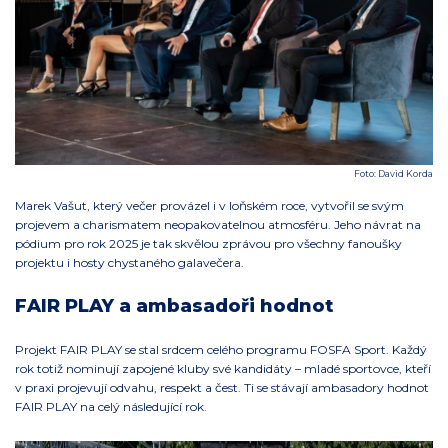
Foto: David Korda
Marek Vašut, který večer provázel i v loňském roce, vytvořil se svým
projevem a charismatem neopakovatelnou atmosféru. Jeho návrat na
pódium pro rok 2025 je tak skvělou zprávou pro všechny fanoušky
projektu i hosty chystaného galavečera.
FAIR PLAY a ambasadoři hodnot
Projekt FAIR PLAY se stal srdcem celého programu FOSFA Sport. Každý
rok totiž nominují zapojené kluby své kandidáty – mladé sportovce, kteří
v praxi projevují odvahu, respekt a čest. Ti se stávají ambasadory hodnot
FAIR PLAY na celý následující rok.