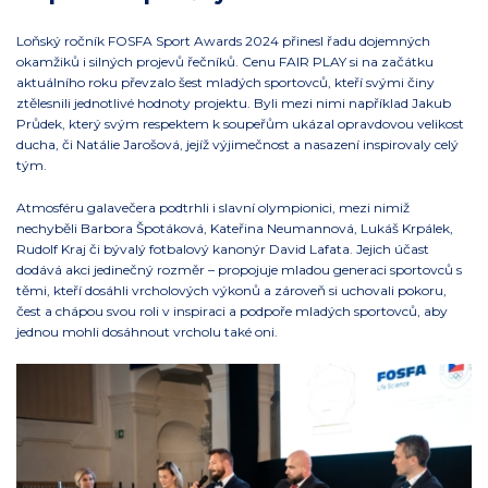
Loňský ročník FOSFA Sport Awards 2024 přinesl řadu dojemných
okamžiků i silných projevů řečníků. Cenu FAIR PLAY si na začátku
aktuálního roku převzalo šest mladých sportovců, kteří svými činy
ztělesnili jednotlivé hodnoty projektu. Byli mezi nimi například Jakub
Průdek, který svým respektem k soupeřům ukázal opravdovou velikost
ducha, či Natálie Jarošová, jejíž výjimečnost a nasazení inspirovaly celý
tým.
Atmosféru galavečera podtrhli i slavní olympionici, mezi nimiž
nechyběli Barbora Špotáková, Kateřina Neumannová, Lukáš Krpálek,
Rudolf Kraj či bývalý fotbalový kanonýr David Lafata. Jejich účast
dodává akci jedinečný rozměr – propojuje mladou generaci sportovců s
těmi, kteří dosáhli vrcholových výkonů a zároveň si uchovali pokoru,
čest a chápou svou roli v inspiraci a podpoře mladých sportovců, aby
jednou mohli dosáhnout vrcholu také oni.