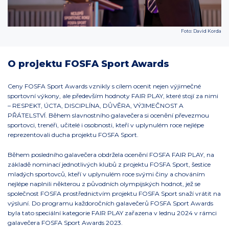
Foto: David Korda
O projektu FOSFA Sport Awards
Ceny FOSFA Sport Awards vznikly s cílem ocenit nejen výjimečné
sportovní výkony, ale především hodnoty FAIR PLAY, které stojí za nimi
– RESPEKT, ÚCTA, DISCIPLÍNA, DŮVĚRA, VÝJIMEČNOST A
PŘÁTELSTVÍ. Během slavnostního galavečera si ocenění převezmou
sportovci, trenéři, učitelé i osobnosti, kteří v uplynulém roce nejlépe
reprezentovali ducha projektu FOSFA Sport.
Během posledního galavečera obdržela ocenění FOSFA FAIR PLAY, na
základě nominací jednotlivých klubů z projektu FOSFA Sport, šestice
mladých sportovců, kteří v uplynulém roce svými činy a chováním
nejlépe naplnili některou z původních olympijských hodnot, jež se
společnost FOSFA prostřednictvím projektu FOSFA Sport snaží vrátit na
výsluní. Do programu každoročních galavečerů FOSFA Sport Awards
byla tato speciální kategorie FAIR PLAY zařazena v lednu 2024 v rámci
galavečera FOSFA Sport Awards 2023.