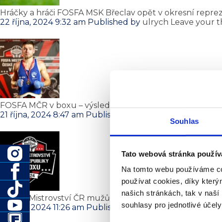
Hráčky a hráči FOSFA MSK Břeclav opět v okresní reprez
22 října, 2024 9:32 am
Published by
ulrych
Leave your 
FOSFA MČR v boxu – výsledky
21 října, 2024 8:47 am
Published by
ulrych
Leave your t
Souhlas
Tato webová stránka použív
Na tomto webu používáme co
používat cookies, díky kter
našich stránkách, tak v naší 
FOSFA Mistrovství ČR mužů a žen v boxu vstupuje do fi
souhlasy pro jednotlivé účel
19 října, 2024 11:26 am
Published by
ulrych
Leave your t