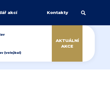
dář akcí
Kontakty
lav
AKTUÁLNÍ
AKCE
 (volejbal)