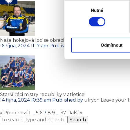
Výběr
Nutné
souhlasu
Naše hokejová loď se obrací k lepším zítřkům
Odmítnout
16 října, 2024 11:17 am
Published by
ulrych
Leave your t
Starší žáci mistry republiky v atletice!
14 října, 2024 10:39 am
Published by
ulrych
Leave your 
« Předchozí
1
…
5
6
7
8
9
…
37
Další »
Search