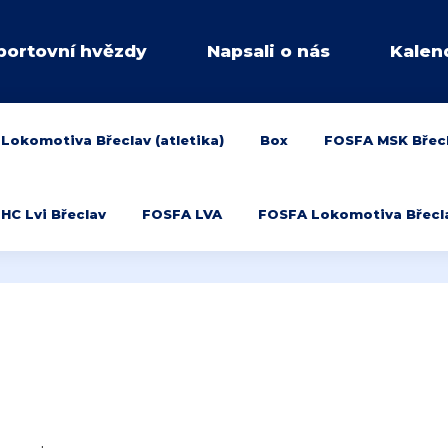
portovní hvězdy
Napsali o nás
Kalen
Lokomotiva Břeclav (atletika)
Box
FOSFA MSK Břec
HC Lvi Břeclav
FOSFA LVA
FOSFA Lokomotiva Břeclav