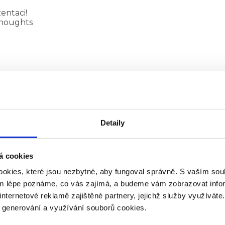
entaci!
thoughts
houghts
Detaily
á cookies
okies, které jsou nezbytné, aby fungoval správně. S vaším s
ým lépe poznáme, co vás zajímá, a budeme vám zobrazovat infor
internetové reklamě zajištěné partnery, jejichž služby využíváte
nále
y generování a využívání souborů cookies.
houghts