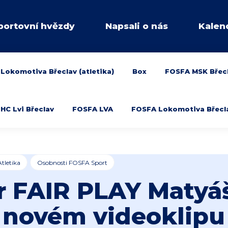
portovní hvězdy
Napsali o nás
Kalen
Lokomotiva Břeclav (atletika)
Box
FOSFA MSK Břec
HC Lvi Břeclav
FOSFA LVA
FOSFA Lokomotiva Břeclav
Atletika
Osobnosti FOSFA Sport
 FAIR PLAY Matyá
novém videoklipu