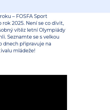
 roku – FOSFA Sport
k 2025. Není se co divit,
obný vítěz letní Olympiády
hli. Seznamte se s velkou
o dnech připravuje na
tivalu mládeže!