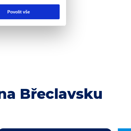
Povolit vše
na Břeclavsku