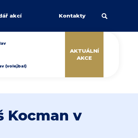
dář akcí
Kontakty
lav
AKTUÁLNÍ
AKCE
 (volejbal)
š Kocman v