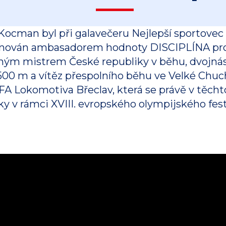
Kocman byl při galavečeru Nejlepší sportovec
ován ambasadorem hodnoty DISCIPLÍNA pro ro
ným mistrem České republiky v běhu, dvojnás
 500 m a vítěz přespolního běhu ve Velké Chuc
FA Lokomotiva Břeclav, která se právě v těcht
ky v rámci XVIII. evropského olympijského fes