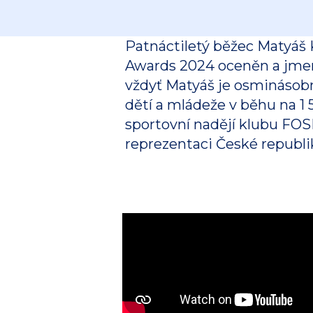
Patnáctiletý běžec Matyáš 
Awards 2024 oceněn a jmen
vždyť Matyáš je osminásob
dětí a mládeže v běhu na 1
sportovní nadějí klubu FOS
reprezentaci České republi