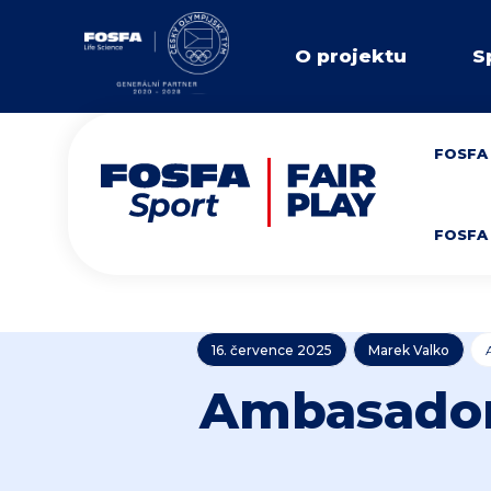
O projektu
S
FOSFA 
FOSFA 
16. července 2025
Marek Valko
Ambasador